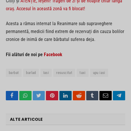
Citiți și
ATENȚIE, ieșeni! Trageri de zi și de noapte chiar lângă
oraș. Accesul în această zonă va fi blocat!
Acesta a rămas internat la Reanimare sub supraveghere
permanentă, medicii fiind extrem de rezervați din cauza bolilor
cronice de inimă de care bărbatul suferea deja.
Fii alături de noi pe
Facebook
barbat
barlad
Iasi
resuscitat
taxi
upu iasi
Facebook
WhatsApp
Twitter
Pinterest
LinkedIn
Reddit
Tumblr
Email
Tele
ALTE ARTICOLE