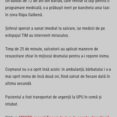
Un bărbat de 72 de ani din Bârlad, care venise la Iași pentru o
programare medicală, s-a prăbușit inert pe bancheta unui taxi
în zona Râpa Galbenă.
Șoferul speriat a sunat imediat la salvare, iar medicii de pe
echipajul TIM au intervenit miraculos.
Timp de 25 de minute, salvatorii au aplicat manevre de
resuscitare chiar în mijlocul drumului pentru a-i reporni inima.
Coșmarul nu s-a oprit însă acolo: în ambulanță, bărbatului i s-a
mai oprit inima de încă două ori, fiind salvat de fiecare dată în
ultima secundă.
Pacientul a fost transportat de urgență la UPU în comă și
intubat.