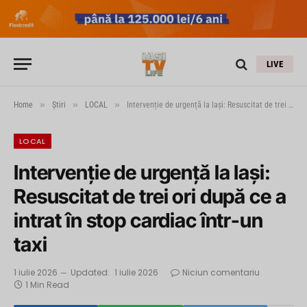
LIVE
»
»
»
Home
Știri
LOCAL
Intervenție de urgență la Iași: Resuscitat de trei ori după ce a intrat în stop cardiac într-un taxi
LOCAL
Intervenție de urgență la Iași:
Resuscitat de trei ori după ce a
intrat în stop cardiac într-un
taxi
1 iulie 2026
Updated:
1 iulie 2026
Niciun comentariu
1 Min Read