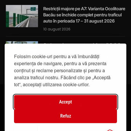
Restricții majore pe A7: Varianta Ocolitoare
Bacău se închide complet pentru traficul
auto în perioada 17 – 31 august 2026
10 august 2026
Cadou aniversar pentru vizitatori! Grădina
Botanică din Iași împlinește 170 de ani și
Folosim cookie-uri pentru a vă îmbunătăți
își deschide porțile gratuit luni, 10 august
experiența de navigare, pentru a vă prezenta
10 august 2026
conținut și reclame personalizate și pentru a
analiza traficul nostru. Făcând clic pe „Acceptă
tot”, acceptați utilizarea cookie-urilor.
Accept
Facebook
Instagram
YouTube
Refuz
© 2019 - IasiTV Life. Toate drepturile rezervate.