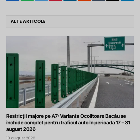
Facebook
WhatsApp
Twitter
Pinterest
LinkedIn
Reddit
Tumblr
Email
Tele
ALTE ARTICOLE
Restricții majore pe A7: Varianta Ocolitoare Bacău se
închide complet pentru traficul auto în perioada 17 – 31
august 2026
10 august 2026