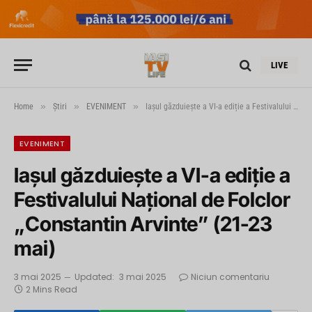
LIVE
»
»
»
Home
Știri
EVENIMENT
Iașul găzduiește a VI-a ediție a Festivalului Național de Folclor „Constantin Arvinte” (21-23 mai)
EVENIMENT
Iașul găzduiește a VI-a ediție a
Festivalului Național de Folclor
„Constantin Arvinte” (21-23
mai)
3 mai 2025
Updated:
3 mai 2025
Niciun comentariu
2 Mins Read