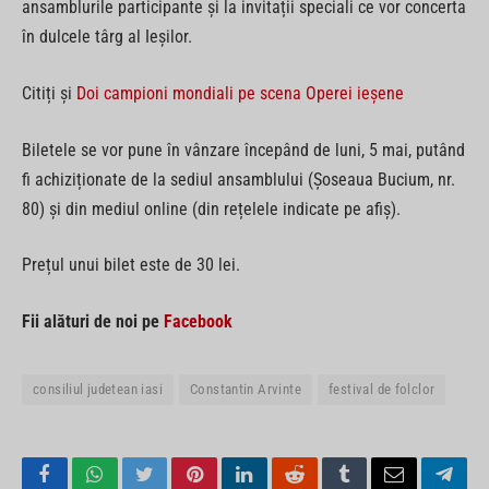
ansamblurile participante și la invitații speciali ce vor concerta
în dulcele târg al Ieșilor.
Citiți și
Doi campioni mondiali pe scena Operei ieșene
Biletele se vor pune în vânzare începând de luni, 5 mai, putând
fi achiziționate de la sediul ansamblului (Șoseaua Bucium, nr.
80) și din mediul online (din rețelele indicate pe afiș).
Prețul unui bilet este de 30 lei.
Fii alături de noi pe
Facebook
consiliul judetean iasi
Constantin Arvinte
festival de folclor