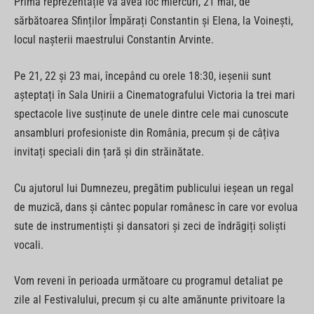
Prima reprezentație va avea loc miercuri, 21 mai, de
sărbătoarea Sfinților Împărați Constantin și Elena, la Voinești,
locul nașterii maestrului Constantin Arvinte.
Pe 21, 22 și 23 mai, începând cu orele 18:30, ieșenii sunt
așteptați în Sala Unirii a Cinematografului Victoria la trei mari
spectacole live susținute de unele dintre cele mai cunoscute
ansambluri profesioniste din România, precum și de câțiva
invitați speciali din țară și din străinătate.
Cu ajutorul lui Dumnezeu, pregătim publicului ieșean un regal
de muzică, dans și cântec popular românesc în care vor evolua
sute de instrumentiști și dansatori și zeci de îndrăgiți soliști
vocali.
Vom reveni în perioada următoare cu programul detaliat pe
zile al Festivalului, precum și cu alte amănunte privitoare la