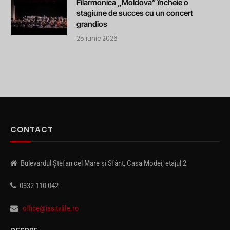
Filarmonica „Moldova” încheie o
stagiune de succes cu un concert
grandios
25 iunie 2026
CONTACT
Bulevardul Ștefan cel Mare și Sfânt, Casa Modei, etajul 2
0332 110 042
office@iasitvlife.ro