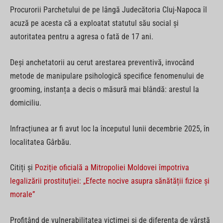
Procurorii Parchetului de pe lângă Judecătoria Cluj-Napoca îl
acuză pe acesta că a exploatat statutul său social și
autoritatea pentru a agresa o fată de 17 ani.
Deși anchetatorii au cerut arestarea preventivă, invocând
metode de manipulare psihologică specifice fenomenului de
grooming, instanța a decis o măsură mai blândă: arestul la
domiciliu.
Infracțiunea ar fi avut loc la începutul lunii decembrie 2025, în
localitatea Gârbău.
Citiți și
Poziție oficială a Mitropoliei Moldovei împotriva
legalizării prostituției: „Efecte nocive asupra sănătății fizice și
morale”
Profitând de vulnerabilitatea victimei și de diferența de vârstă