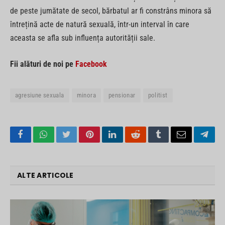
de peste jumătate de secol, bărbatul ar fi constrâns minora să
întrețină acte de natură sexuală, într-un interval în care
aceasta se afla sub influența autorității sale.
Fii alături de noi pe
Facebook
agresiune sexuala
minora
pensionar
politist
Facebook
WhatsApp
Twitter
Pinterest
LinkedIn
Reddit
Tumblr
Email
Tele
ALTE ARTICOLE