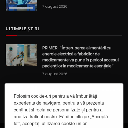
7 august 2026
ULTIMELE ȘTIRI
PRIMER: “Întreruperea alimentării cu
energie electrică a fabricilor de
medicamente va pune în pericol accesul
pacienților la medicamente esențiale”
7 august 2026
Activități de educație pentru promovarea
Folosim cookie-uri pentru a vă îmbunătăți
integrității
experiența de navigare, pentru a vă prezenta
7 august 2026
conținut și reclame personalizate și pentru a
analiza traficul nostru. Făcând clic pe „Acceptă
tot”, acceptați utilizarea cookie-urilor.