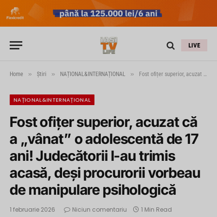
LIVE
»
»
»
Home
Știri
NAȚIONAL&INTERNAȚIONAL
Fost ofițer superior, acuzat că a „vânat” o adolescentă de 17 ani! Judecătorii l-au trimis acasă, deși procurorii vorbeau de manipulare psihologică
NAȚIONAL&INTERNAȚIONAL
Fost ofițer superior, acuzat că
a „vânat” o adolescentă de 17
ani! Judecătorii l-au trimis
acasă, deși procurorii vorbeau
de manipulare psihologică
1 februarie 2026
Niciun comentariu
1 Min Read