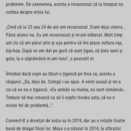
probleme. De asemenea, acesta a recunoscut că la început nu
vorbea despre etnia lui.
„Cred că la 23 sau 24 de ani am recunoscut. Eram deja cineva…
Până atunci nu. Eu am recunoscut și m-am eliberat. Mult timp
am zis că am părul afro și așa pentru că îmi place cultura rap,
hip-hop. După ce am dat pe gură că sunt țigan, că ăsta sunt și
gata, la o săptămână m-am tuns”, a povestit el.
Întrebat dacă copii au făcut-o țigancă pe fiica sa, acesta a
răspuns: „Da, deja da. Colegii i-au spus. A venit acasă și mi-a
zis că ea nu e țigancă. «Eu semăn cu mama, eu sunt româncă».
Trebuie să mai crească ca să îi explic treaba asta, că nu e
niciun fel de problemă…”.
Connect-R a divorțat de soția sa în 2018, dar au o relație foarte
bună de dragul fiicei lor. Maya s-a născut în 2014, la sfârșitul