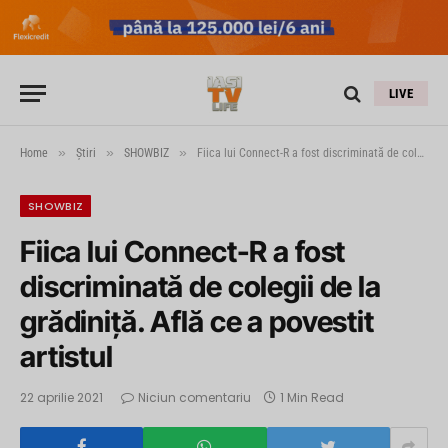
LIVE
»
»
»
Home
Știri
SHOWBIZ
Fiica lui Connect-R a fost discriminată de colegii de la grădiniță. Află ce a povestit artistul
SHOWBIZ
Fiica lui Connect-R a fost
discriminată de colegii de la
grădiniță. Află ce a povestit
artistul
22 aprilie 2021
Niciun comentariu
1 Min Read