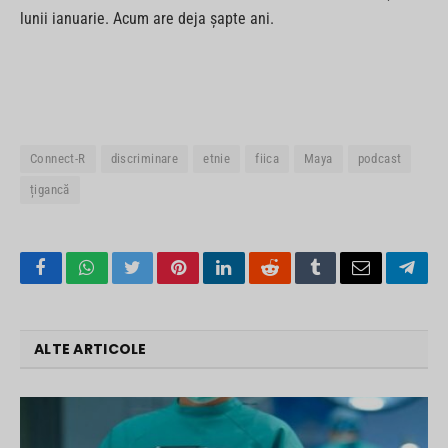
lunii ianuarie. Acum are deja șapte ani.
Connect-R
discriminare
etnie
fiica
Maya
podcast
țigancă
Facebook
WhatsApp
Twitter
Pinterest
LinkedIn
Reddit
Tumblr
Email
Tele
ALTE ARTICOLE