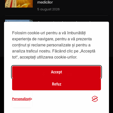
medicilor
5 august 2026
Cum a salvat viața a trei oameni un
ambulanțier ieșean care trecea
Folosim cookie-uri pentru a vă îmbunătăți
întâmplător prin localitatea Breazu
experiența de navigare, pentru a vă prezenta
5 august 2026
conținut și reclame personalizate și pentru a
analiza traficul nostru. Făcând clic pe „Acceptă
tot”, acceptați utilizarea cookie-urilor.
Accept
Facebook
Instagram
YouTube
Refuz
© 2019 - IasiTV Life. Toate drepturile rezervate.
Personalizați
Creat de