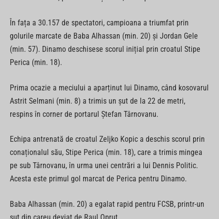
În fața a 30.157 de spectatori, campioana a triumfat prin
golurile marcate de Baba Alhassan (min. 20) și Jordan Gele
(min. 57). Dinamo deschisese scorul inițial prin croatul Stipe
Perica (min. 18).
Prima ocazie a meciului a aparținut lui Dinamo, când kosovarul
Astrit Selmani (min. 8) a trimis un șut de la 22 de metri,
respins în corner de portarul Ștefan Târnovanu.
Echipa antrenată de croatul Zeljko Kopic a deschis scorul prin
conaționalul său, Stipe Perica (min. 18), care a trimis mingea
pe sub Târnovanu, în urma unei centrări a lui Dennis Politic.
Acesta este primul gol marcat de Perica pentru Dinamo.
Baba Alhassan (min. 20) a egalat rapid pentru FCSB, printr-un
șut din careu deviat de Raul Opruț.