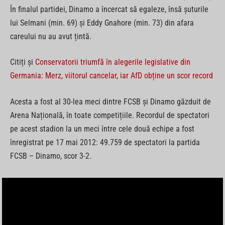
În finalul partidei, Dinamo a încercat să egaleze, însă șuturile
lui Selmani (min. 69) și Eddy Gnahore (min. 73) din afara
careului nu au avut țintă.
Citiți și
Conservatorii triumfă în alegerile legislative din
Germania: Merz, viitorul cancelar, iar AfD obține un scor record
Acesta a fost al 30-lea meci dintre FCSB și Dinamo găzduit de
Arena Națională, în toate competițiile. Recordul de spectatori
pe acest stadion la un meci între cele două echipe a fost
înregistrat pe 17 mai 2012: 49.759 de spectatori la partida
FCSB – Dinamo, scor 3-2.