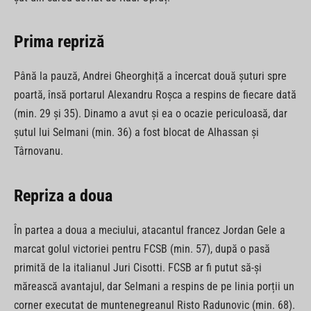
Prima repriză
Până la pauză, Andrei Gheorghiță a încercat două șuturi spre
poartă, însă portarul Alexandru Roșca a respins de fiecare dată
(min. 29 și 35). Dinamo a avut și ea o ocazie periculoasă, dar
șutul lui Selmani (min. 36) a fost blocat de Alhassan și
Târnovanu.
Repriza a doua
În partea a doua a meciului, atacantul francez Jordan Gele a
marcat golul victoriei pentru FCSB (min. 57), după o pasă
primită de la italianul Juri Cisotti. FCSB ar fi putut să-și
mărească avantajul, dar Selmani a respins de pe linia porții un
corner executat de muntenegreanul Risto Radunovic (min. 68).