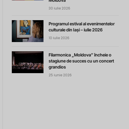
Moldova
30 iulie 2026
Programul estival al evenimentelor
culturale din Iași – iulie 2026
10 iulie 2026
Filarmonica „Moldova” încheie o
stagiune de succes cu un concert
grandios
25 iunie 2026