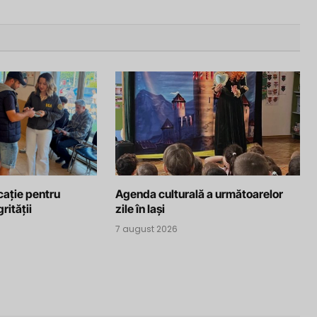
cație pentru
Agenda culturală a următoarelor
rității
zile în Iași
7 august 2026