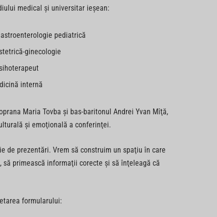
iului medical şi universitar ieşean:
 gastroenterologie pediatrică
stetrică-ginecologie
psihoterapeut
dicină internă
oprana Maria Tovba şi bas-baritonul Andrei Yvan Mîţă,
lturală şi emoţională a conferinţei.
ie de prezentări. Vrem să construim un spaţiu în care
i, să primească informaţii corecte şi să înţeleagă că
letarea formularului: