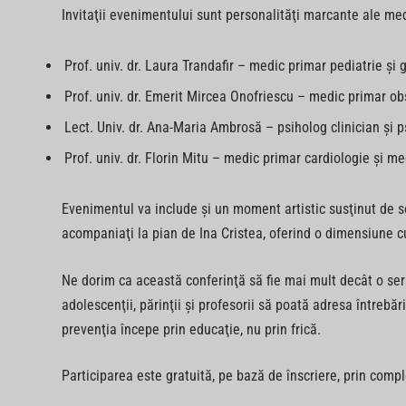
Invitaţii evenimentului sunt personalităţi marcante ale med
Prof. univ. dr. Laura Trandafir – medic primar pediatrie şi
Prof. univ. dr. Emerit Mircea Onofriescu – medic primar ob
Lect. Univ. dr. Ana-Maria Ambrosă – psiholog clinician şi 
Prof. univ. dr. Florin Mitu – medic primar cardiologie şi me
Evenimentul va include şi un moment artistic susţinut de s
acompaniaţi la pian de Ina Cristea, oferind o dimensiune cu
Ne dorim ca această conferinţă să fie mai mult decât o ser
adolescenţii, părinţii şi profesorii să poată adresa întrebăr
prevenţia începe prin educaţie, nu prin frică.
Participarea este gratuită, pe bază de înscriere, prin comp