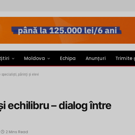
Știri
Moldova
Echipa
Anunțuri
Trimite 
specialişti, părinţi şi elevi
 echilibru – dialog între
2 Mins Read