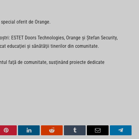
 special oferit de Orange.
 noştri: ESTET Doors Technologies, Orange şi Ştefan Security,
t educaţiei şi sănătăţii tinerilor din comunitate.
entul faţă de comunitate, susţinând proiecte dedicate
Pinterest
LinkedIn
Reddit
Tumblr
Email
Telegra