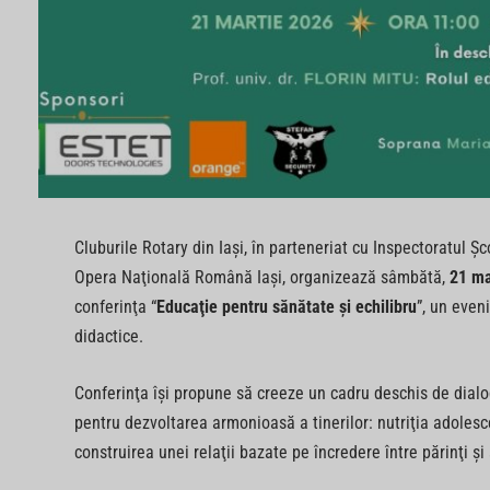
Cluburile Rotary din Iaşi, în parteneriat cu Inspectoratul Ş
Opera Naţională Română Iaşi, organizează sâmbătă,
21 ma
conferinţa “
Educaţie pentru sănătate și echilibru
”, un even
didactice.
Conferinţa îşi propune să creeze un cadru deschis de dialo
pentru dezvoltarea armonioasă a tinerilor: nutriţia adolesc
construirea unei relaţii bazate pe încredere între părinţi şi