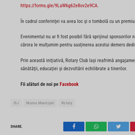
https://forms.gle/9LaW6g62e8ov2e9CA.
În cadrul conferinţei va avea loc şi o tombolă cu un premiu
Evenimentul nu ar fi fost posibil fără sprijinul sponsorilor
cărora le mulţumim pentru susţinerea acestui demers dedica
Prin această iniţiativă, Rotary Club Iaşi reafrimă angajam
sănătăţii, educaţiei şi dezvoltării echilibrate a tinerilor.
Fii alături de noi pe
Facebook
ISJ
Muzeu Municipal
Rotary
SHARE.
Facebook
WhatsApp
Twitter