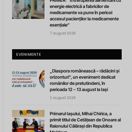
PRIMER: “Întreruperea alimentării cu
energie electrică a fabricilor de
medicamente va pune în pericol
accesul pacienților la medicamente
esențiale”
7 august 2026
EVENIMENTE
„Diaspora românească – rădăcini și
orizonturi”, un eveniment dedicat
românilor de pretutindeni, în
perioada 12 – 13 august la Iași
2 august 2026
Primarul Iașului, Mihai Chirica, a
primit titlul de Cetățean de Onoare al
Raionului Călărași din Republica