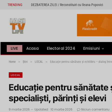
TRENDING
DEZBATEREA ZILEI / Reconstituiri cu Ileana Popovici
LIVE
Acasa
Electoral 2024
Emisiuni
»
»
»
Home
Știri
LOCAL
Educaţie pentru sănătate şi echilibru – dialog între 
LOCAL
Educaţie pentru sănătate şi
specialişti, părinţi şi elevi
9 martie 2026
Updated:
10 martie 2026
Niciun comentariu