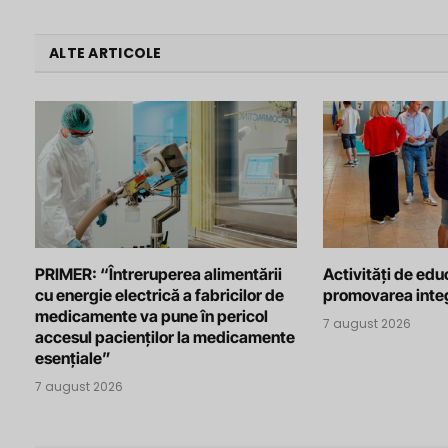
ALTE ARTICOLE
PRIMER: “Întreruperea alimentării
Activități de edu
cu energie electrică a fabricilor de
promovarea integ
medicamente va pune în pericol
7 august 2026
accesul pacienților la medicamente
esențiale”
7 august 2026