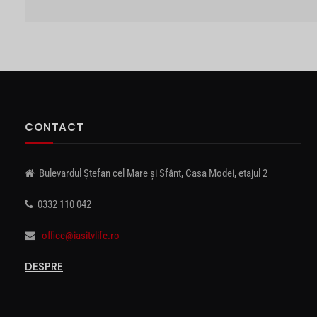
CONTACT
Bulevardul Ștefan cel Mare și Sfânt, Casa Modei, etajul 2
0332 110 042
office@iasitvlife.ro
DESPRE