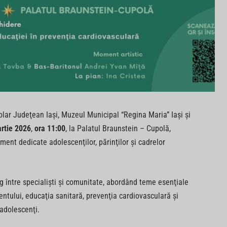
colar Judeţean Iaşi, Muzeul Municipal “Regina Maria” Iaşi şi
rtie 2026
,
ora 11:00
, la Palatul Braunstein – Cupolă,
iment dedicate adolescenţilor, părinţilor şi cadrelor
g între specialişti şi comunitate, abordând teme esenţiale
entului, educaţia sanitară, prevenţia cardiovasculară şi
 adolescenţi.