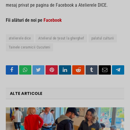
mesaj privat pe pagina de Facebook a Atelierele DICE.
Fii alături de noi pe
Facebook
atelierele dice
Atelierul de țesut la gherghef
palatul culturii
Tainele ceramicii Cucuteni
Facebook
WhatsApp
Twitter
Pinterest
LinkedIn
Reddit
Tumblr
Email
Tele
ALTE ARTICOLE