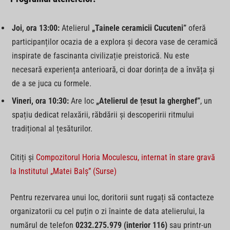
Joi, ora 13:00:
Atelierul
„Tainele ceramicii Cucuteni”
oferă
participanților ocazia de a explora și decora vase de ceramică
inspirate de fascinanta civilizație preistorică. Nu este
necesară experiența anterioară, ci doar dorința de a învăța și
de a se juca cu formele.
Vineri, ora 10:30:
Are loc
„Atelierul de țesut la gherghef”
, un
spațiu dedicat relaxării, răbdării și descoperirii ritmului
tradițional al țesăturilor.
Citiți și
Compozitorul Horia Moculescu, internat în stare gravă
la Institutul „Matei Balș” (Surse)
Pentru rezervarea unui loc, doritorii sunt rugați să contacteze
organizatorii cu cel puțin o zi înainte de data atelierului, la
numărul de telefon
0232.275.979 (interior 116)
sau printr-un