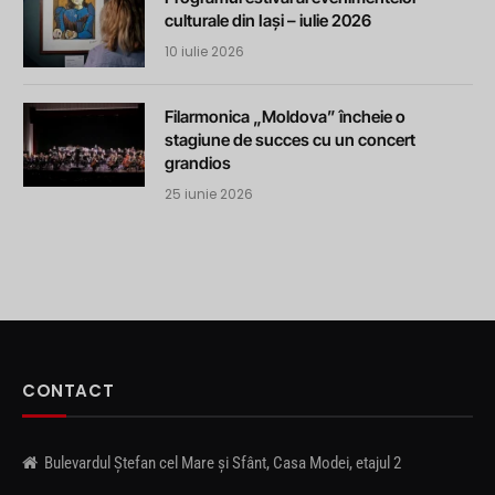
culturale din Iași – iulie 2026
10 iulie 2026
Filarmonica „Moldova” încheie o
stagiune de succes cu un concert
grandios
25 iunie 2026
CONTACT
Bulevardul Ștefan cel Mare și Sfânt, Casa Modei, etajul 2