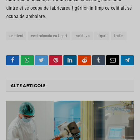
dintre ei se ocupa de fabricarea ţigărilor, în timp ce celălalt se
ocupa de ambalare.
cetateni
contrabanda cu tigari
moldova
tigari
trafic
Facebook
WhatsApp
Twitter
Pinterest
LinkedIn
Reddit
Tumblr
Email
Tele
ALTE ARTICOLE