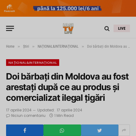
LIVE
»
»
»
Home
Știri
NAȚIONAL&INTERNAȚIONAL
Doi bărbați din Moldova au fost arestați după ce au produs și comercializat ilegal țigări
NAȚIONAL&INTERNAȚIONAL
Doi bărbați din Moldova au fost
arestați după ce au produs și
comercializat ilegal țigări
17 aprilie 2024
Updated:
17 aprilie 2024
Niciun comentariu
1 Min Read