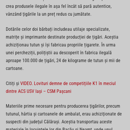
crea produsele ilegale în așa fel încât să pară autentice,
vânzând ţigările la un preț redus cu jumătate.
Dotările celor doi bărbați includeau utilaje specializate,
matrițe și imprimante destinate producției de țigări. Aceștia
achiziționau tutun și își fabricau propriile țigarete. În urma
unei percheziții, polițiștii au descoperit în fabrica ilegală
aproape 100.000 de țigări, 24 de kilograme de tutun și mii de
cartoane.
Citiți și
VIDEO. Lovituri demne de competițiile K1 în meciul
dintre ACS USV Iași – CSM Pașcani
Materiile prime necesare pentru producerea ţigărilor, precum
tutunul, hârtia şi cartoanele de ambalat, erau achiziţionate de
suspecti din judeţul Călăraşi. Aceştia transportau aceste
materiale în locuinţele lor din Bacău şi Neamţ, unde unul