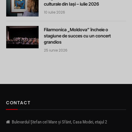
culturale din Iași – iulie 2026
10 iulie 2026
Filarmonica „Moldova” încheie o
stagiune de succes cu un concert
grandios
25 iunie 2026
CONTACT
Bulevardul Ștefan cel Mare și Sfânt, Casa Modei, etajul 2