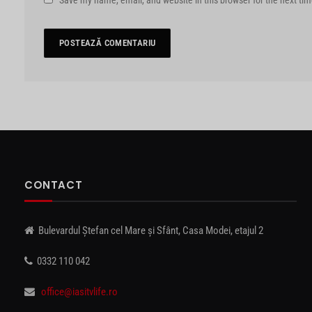
Save my name, email, and website in this browser for the next ti
CONTACT
Bulevardul Ștefan cel Mare și Sfânt, Casa Modei, etajul 2
0332 110 042
office@iasitvlife.ro