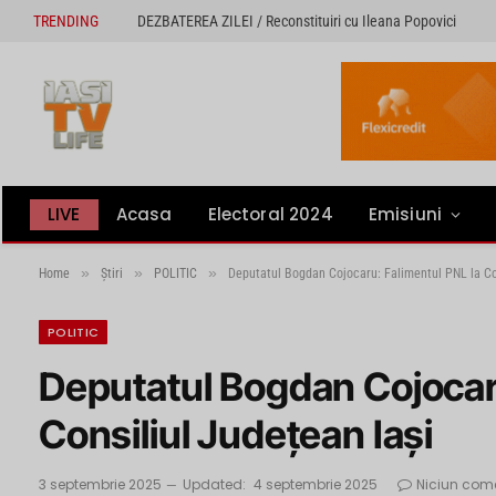
TRENDING
DEZBATEREA ZILEI / Reconstituiri cu Ileana Popovici
LIVE
Acasa
Electoral 2024
Emisiuni
»
»
»
Home
Știri
POLITIC
Deputatul Bogdan Cojocaru: Falimentul PNL la Con
POLITIC
Deputatul Bogdan Cojocaru
Consiliul Județean Iași
3 septembrie 2025
Updated:
4 septembrie 2025
Niciun com