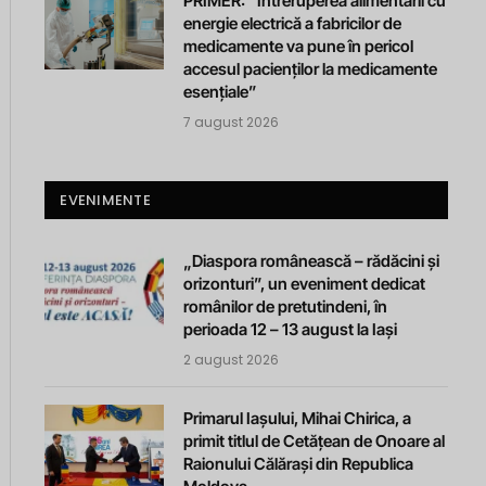
PRIMER: “Întreruperea alimentării cu
energie electrică a fabricilor de
medicamente va pune în pericol
accesul pacienților la medicamente
esențiale”
7 august 2026
EVENIMENTE
„Diaspora românească – rădăcini și
orizonturi”, un eveniment dedicat
românilor de pretutindeni, în
perioada 12 – 13 august la Iași
2 august 2026
Primarul Iașului, Mihai Chirica, a
primit titlul de Cetățean de Onoare al
Raionului Călărași din Republica