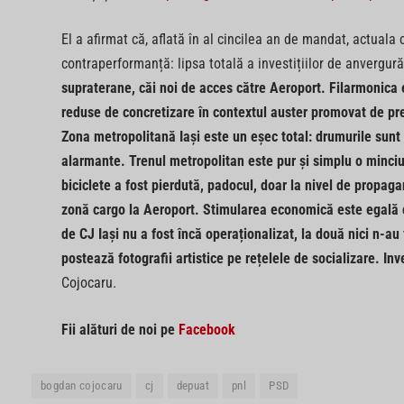
El a afirmat că, aflată în al cincilea an de mandat, actual
contraperformanță: lipsa totală a investițiilor de anvergur
supraterane, căi noi de acces către Aeroport. Filarmonica 
reduse de concretizare în contextul auster promovat de pre
Zona metropolitană Iași este un eșec total: drumurile sunt 
alarmante. Trenul metropolitan este pur și simplu o minci
biciclete a fost pierdută, padocul, doar la nivel de propag
zonă cargo la Aeroport. Stimularea economică este egală cu
de CJ Iași nu a fost încă operaționalizat, la două nici n-au 
postează fotografii artistice pe rețelele de socializare. Inve
Cojocaru.
Fii alături de noi pe
Facebook
bogdan cojocaru
cj
depuat
pnl
PSD