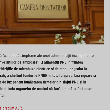
că ”cele două simptome ale unei administrații incompetente
investițiilor de amploare”.
„Falimentul PNL în fruntea
hizițiile de microbuze electrice și de mobilier școlar la
ali, a cheltuit fondurile PNRR în total dispreț, fără rigoare și
de lux pentru bunăstarea firmelor din siajul PNL și în
de datoria organelor de control să facă lumină: a fost doar
tul.
rus precum AUR„