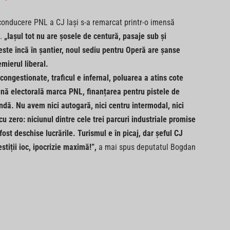
a conducere PNL a CJ Iași s-a remarcat printr-o imensă
ă.
„Iașul tot nu are șosele de centură, pasaje sub și
este încă în șantier, noul sediu pentru Operă are șanse
mierul liberal.
congestionate, traficul e infernal, poluarea a atins cote
ună electorală marca PNL, finanțarea pentru pistele de
andă. Nu avem nici autogară, nici centru intermodal, nici
 zero: niciunul dintre cele trei parcuri industriale promise
fost deschise lucrările. Turismul e în picaj, dar șeful CJ
stiții ioc, ipocrizie maximă!”,
a mai spus deputatul Bogdan