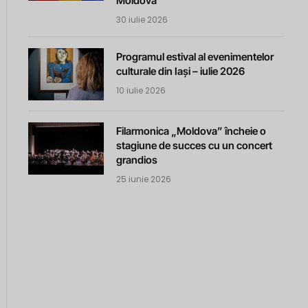
Moldova
30 iulie 2026
Programul estival al evenimentelor
culturale din Iași – iulie 2026
10 iulie 2026
Filarmonica „Moldova” încheie o
stagiune de succes cu un concert
grandios
25 iunie 2026