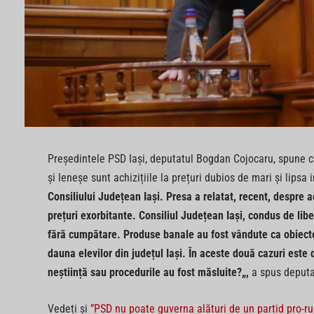
Președintele PSD Iași, deputatul Bogdan Cojocaru, spune 
și leneșe sunt achizițiile la prețuri dubios de mari și lipsa 
Consiliului Județean Iași. Presa a relatat, recent, despre ac
prețuri exorbitante. Consiliul Județean Iași, condus de liber
fără cumpătare. Produse banale au fost vândute ca obiecte 
dauna elevilor din județul Iași. În aceste două cazuri este 
neștiință sau procedurile au fost măsluite?„,
a spus deputa
Vedeți și
”PSD nu poate guverna alături de un partid pro-