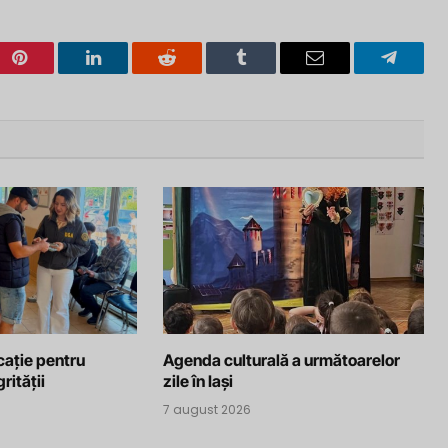
Pinterest
LinkedIn
Reddit
Tumblr
Email
Telegra
cație pentru
Agenda culturală a următoarelor
rității
zile în Iași
7 august 2026