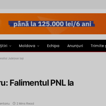
Știri
Moldova
Echipa
Anunțuri
Trimite 
siliul Județean Iași
: Falimentul PNL la
entariu
2 Mins Read