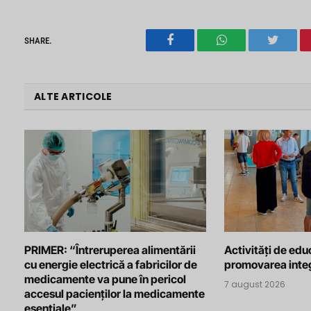
SHARE.
Facebook
WhatsApp
Twitter
ALTE ARTICOLE
PRIMER: “Întreruperea alimentării
Activități de edu
cu energie electrică a fabricilor de
promovarea integ
medicamente va pune în pericol
7 august 2026
accesul pacienților la medicamente
esențiale”