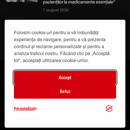
pacienților la medicamente esențiale”
7 august 2026
Activități de educație pentru promovarea
integrității
Folosim cookie-uri pentru a vă îmbunătăți
experiența de navigare, pentru a vă prezenta
7 august 2026
conținut și reclame personalizate și pentru a
analiza traficul nostru. Făcând clic pe „Acceptă
tot”, acceptați utilizarea cookie-urilor.
Accept
Facebook
Instagram
YouTube
Refuz
© 2019 - IasiTV Life. Toate drepturile rezervate.
Personalizați
Creat de