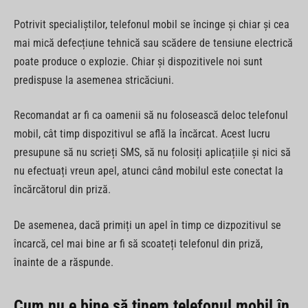
Potrivit specialiștilor, telefonul mobil se încinge și chiar și cea
mai mică defecțiune tehnică sau scădere de tensiune electrică
poate produce o explozie. Chiar și dispozitivele noi sunt
predispuse la asemenea stricăciuni.
Recomandat ar fi ca oamenii să nu folosească deloc telefonul
mobil, cât timp dispozitivul se află la încărcat. Acest lucru
presupune să nu scrieți SMS, să nu folosiți aplicațiile și nici să
nu efectuați vreun apel, atunci când mobilul este conectat la
încărcătorul din priză.
De asemenea, dacă primiți un apel în timp ce dizpozitivul se
încarcă, cel mai bine ar fi să scoateți telefonul din priză,
înainte de a răspunde.
Cum nu e bine să ținem telefonul mobil în