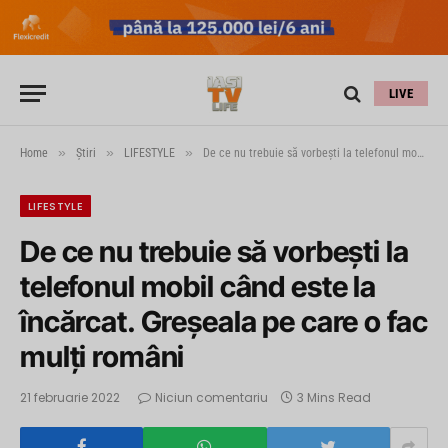
LIVE
»
»
»
Home
Știri
LIFESTYLE
De ce nu trebuie să vorbești la telefonul mobil când este la încărcat. Greșeala pe care o fac mulți români
LIFESTYLE
De ce nu trebuie să vorbești la
telefonul mobil când este la
încărcat. Greșeala pe care o fac
mulți români
21 februarie 2022
Niciun comentariu
3 Mins Read