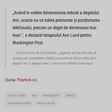
„Având în vedere dimensiunea redusă a degetului
mic, acesta nu va tolera presiunea și poziționarea
telefonului, precum un deget de dimensiuni mai
mari.”, a declarat terapeutul Ann Lund pentru
Washington Post.
Conform celor de la Healthline,
„degetele cel mai afectate de
ținerea unui smartphone, tabletă sau controler de joc video sunt
degetul mic și degetul mare”
, care se pot inflama foarte ușor.
(Sursa:
Playtech.ro
)
control video
Iasi
smartphone
tableta
telefoane mobile
telefon mobil