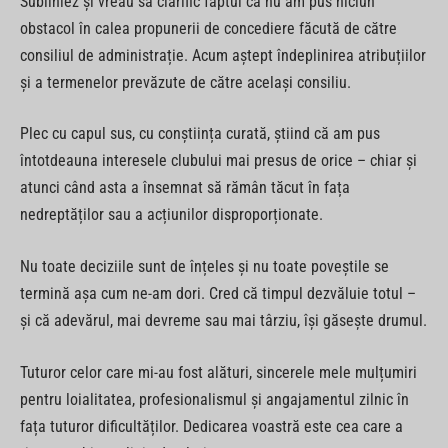
Subliniez și vreau să clarific faptul că nu am pus niciun
obstacol în calea propunerii de concediere făcută de către
consiliul de administrație. Acum aștept îndeplinirea atribuțiilor
și a termenelor prevăzute de către același consiliu.
Plec cu capul sus, cu conștiința curată, știind că am pus
întotdeauna interesele clubului mai presus de orice – chiar și
atunci când asta a însemnat să rămân tăcut în fața
nedreptăților sau a acțiunilor disproporționate.
Nu toate deciziile sunt de înțeles și nu toate poveștile se
termină așa cum ne-am dori. Cred că timpul dezvăluie totul –
și că adevărul, mai devreme sau mai târziu, își găsește drumul.
Tuturor celor care mi-au fost alături, sincerele mele mulțumiri
pentru loialitatea, profesionalismul și angajamentul zilnic în
fața tuturor dificultăților. Dedicarea voastră este cea care a