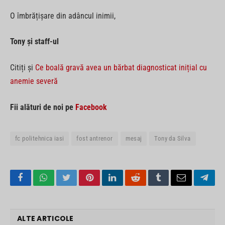
O îmbrățișare din adâncul inimii,
Tony și staff-ul
Citiți și
Ce boală gravă avea un bărbat diagnosticat inițial cu
anemie severă
Fii alături de noi pe
Facebook
fc politehnica iasi
fost antrenor
mesaj
Tony da Silva
Facebook
WhatsApp
Twitter
Pinterest
LinkedIn
Reddit
Tumblr
Email
Tele
ALTE ARTICOLE