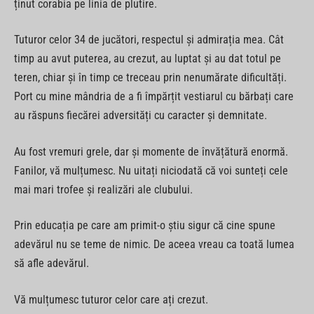
ținut corabia pe linia de plutire.
Tuturor celor 34 de jucători, respectul și admirația mea. Cât
timp au avut puterea, au crezut, au luptat și au dat totul pe
teren, chiar și în timp ce treceau prin nenumărate dificultăți.
Port cu mine mândria de a fi împărțit vestiarul cu bărbați care
au răspuns fiecărei adversități cu caracter și demnitate.
Au fost vremuri grele, dar și momente de învățătură enormă.
Fanilor, vă mulțumesc. Nu uitați niciodată că voi sunteți cele
mai mari trofee și realizări ale clubului.
Prin educația pe care am primit-o știu sigur că cine spune
adevărul nu se teme de nimic. De aceea vreau ca toată lumea
să afle adevărul.
Vă mulțumesc tuturor celor care ați crezut.