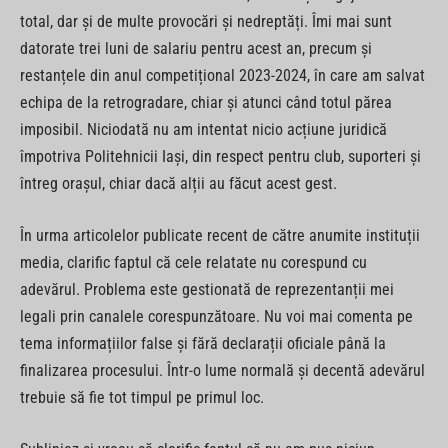
total, dar și de multe provocări și nedreptăți. Îmi mai sunt
datorate trei luni de salariu pentru acest an, precum și
restanțele din anul competițional 2023-2024, în care am salvat
echipa de la retrogradare, chiar și atunci când totul părea
imposibil. Niciodată nu am intentat nicio acțiune juridică
împotriva Politehnicii Iași, din respect pentru club, suporteri și
întreg orașul, chiar dacă alții au făcut acest gest.
În urma articolelor publicate recent de către anumite instituții
media, clarific faptul că cele relatate nu corespund cu
adevărul. Problema este gestionată de reprezentanții mei
legali prin canalele corespunzătoare. Nu voi mai comenta pe
tema informațiilor false și fără declarații oficiale până la
finalizarea procesului. Într-o lume normală și decentă adevărul
trebuie să fie tot timpul pe primul loc.