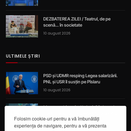
DEZBATEREA ZILEI / Teatrul, de pe
scenă… în societate
10 august 2026
ULTIMELE ȘTIRI
PSD și UDMR resping Legea salarizării.
PNL și USR îl susțin pe Pîslaru
10 august 2026
Maraton chirurgical la Iași: 30 de cadre
medicale au lucrat peste 12 ore pentru
Folosim cookie-uri pentru a vă îmbunătăți
două transplanturi renale
experiența de navigare, pentru a vă prezenta
10 august 2026