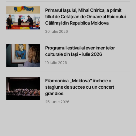
Primarul Iașului, Mihai Chirica, a primit
titlul de Cetățean de Onoare al Raionului
Călărași din Republica Moldova
30 iulie 2026
Programul estival al evenimentelor
culturale din Iași – iulie 2026
10 iulie 2026
Filarmonica „Moldova” încheie o
stagiune de succes cu un concert
grandios
25 iunie 2026