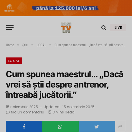
LIVE
»
»
»
Home
Știri
LOCAL
Cum spunea maestrul… „Dacă vrei să știi despre antrenor, întreabă jucătorii.”
LOCAL
Cum spunea maestrul… „Dacă
vrei să știi despre antrenor,
întreabă jucătorii.”
15 noiembrie 2025
Updated:
15 noiembrie 2025
Niciun comentariu
3 Mins Read