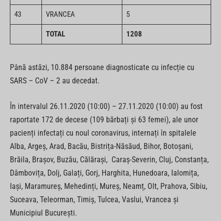
43
VRANCEA
5
TOTAL
1208
Până astăzi, 10.884 persoane diagnosticate cu infecție cu
SARS – CoV – 2 au decedat.
În intervalul 26.11.2020 (10:00) – 27.11.2020 (10:00) au fost
raportate 172 de decese (109 bărbați și 63 femei), ale unor
pacienți infectați cu noul coronavirus, internați în spitalele
Alba, Argeș, Arad, Bacău, Bistrița-Năsăud, Bihor, Botoșani,
Brăila, Brașov, Buzău, Călărași, Caraș-Severin, Cluj, Constanța,
Dâmbovița, Dolj, Galați, Gorj, Harghita, Hunedoara, Ialomița,
Iași, Maramureș, Mehedinți, Mureș, Neamț, Olt, Prahova, Sibiu,
Suceava, Teleorman, Timiș, Tulcea, Vaslui, Vrancea și
Municipiul București.