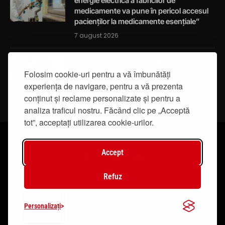
energie electrică a fabricilor de
medicamente va pune în pericol accesul
pacienților la medicamente esențiale”
7 august 2026
Activități de educație pentru promovarea
Folosim cookie-uri pentru a vă îmbunătăți
integrității
experiența de navigare, pentru a vă prezenta
7 august 2026
conținut și reclame personalizate și pentru a
analiza traficul nostru. Făcând clic pe „Acceptă
tot”, acceptați utilizarea cookie-urilor.
Accept
Facebook
Instagram
YouTube
Refuz
© 2019 - IasiTV Life. Toate drepturile rezervate.
Personalizați
Creat de