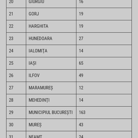
20
GIURGIU
16
21
GORJ
19
22
HARGHITA
19
23
HUNEDOARA
27
24
IALOMIŢA
14
25
IAŞI
65
26
ILFOV
49
27
MARAMUREŞ
12
28
MEHEDINŢI
14
29
MUNICIPIUL BUCUREŞTI
163
30
MUREŞ
43
31
NEAMŢ
24