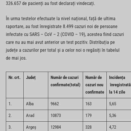
326.657 de pacienți au fost declarați vindecați.
În urma testelor efectuate la nivel național, față de ultima
raportare, au fost înregistrate 8.499 cazuri noi de persoane
infectate cu SARS – CoV – 2 (COVID – 19), acestea fiind cazuri
care nu au mai avut anterior un test pozitiv. Distribuția pe
județe a cazurilor per total și a celor noi o regăsiți în tabelul
de mai jos.
Nr. crt.
Județ
Număr de cazuri
Număr de
Incidența
confirmate(total)
cazuri nou
înregistrată
confirmate
la 14 zile
1.
Alba
9662
163
5,65
2.
Arad
10873
179
5,36
3.
Argeș
12984
328
4,72