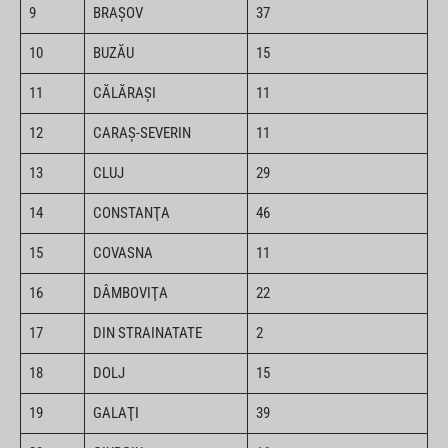
9
BRAŞOV
37
10
BUZĂU
15
11
CĂLĂRAŞI
11
12
CARAŞ-SEVERIN
11
13
CLUJ
29
14
CONSTANŢA
46
15
COVASNA
11
16
DÂMBOVIŢA
22
17
DIN STRAINATATE
2
18
DOLJ
15
19
GALAŢI
39