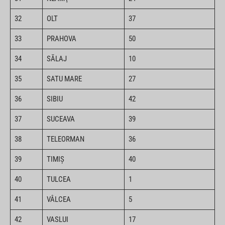
32
OLT
37
33
PRAHOVA
50
34
SĂLAJ
10
35
SATU MARE
27
36
SIBIU
42
37
SUCEAVA
39
38
TELEORMAN
36
39
TIMIŞ
40
40
TULCEA
1
41
VÂLCEA
5
42
VASLUI
17