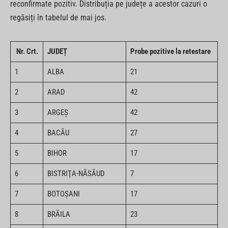
reconfirmate pozitiv. Distribuția pe județe a acestor cazuri o
regăsiți în tabelul de mai jos.
Nr. Crt.
JUDEȚ
Probe pozitive la retestare
1
ALBA
21
2
ARAD
42
3
ARGEŞ
42
4
BACĂU
27
5
BIHOR
17
6
BISTRIŢA-NĂSĂUD
7
7
BOTOŞANI
17
8
BRĂILA
23