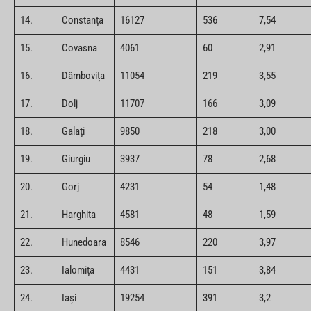
14.
Constanța
16127
536
7,54
15.
Covasna
4061
60
2,91
16.
Dâmbovița
11054
219
3,55
17.
Dolj
11707
166
3,09
18.
Galați
9850
218
3,00
19.
Giurgiu
3937
78
2,68
20.
Gorj
4231
54
1,48
21.
Harghita
4581
48
1,59
22.
Hunedoara
8546
220
3,97
23.
Ialomița
4431
151
3,84
24.
Iași
19254
391
3,2