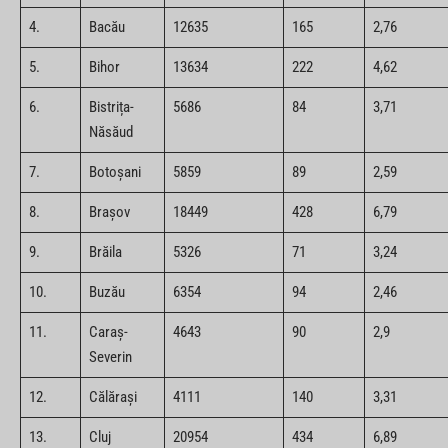
4.
Bacău
12635
165
2,76
5.
Bihor
13634
222
4,62
6.
Bistrița-
5686
84
3,71
Năsăud
7.
Botoșani
5859
89
2,59
8.
Brașov
18449
428
6,79
9.
Brăila
5326
71
3,24
10.
Buzău
6354
94
2,46
11.
Caraș-
4643
90
2,9
Severin
12.
Călărași
4111
140
3,31
13.
Cluj
20954
434
6,89