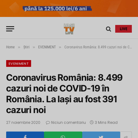
LIVE
»
»
»
Home
Știri
EVENIMENT
Coronavirus România: 8.499 cazuri noi de COVID-19 în România. La Iași au fost 391 cazuri noi
EVENIMENT
Coronavirus România: 8.499
cazuri noi de COVID-19 în
România. La Iași au fost 391
cazuri noi
27 noiembrie 2020
Niciun comentariu
3 Mins Read