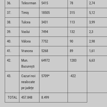
36.
Teleorman
5415
78
2,74
37.
Timiș
18505
315
5,12
38.
Tulcea
3431
113
3,99
39.
Vaslui
7494
132
2,3
40.
Vâlcea
7752
90
2,98
41.
Vrancea
5268
89
1,61
42.
Mun.
64972
1283
6,63
București
43.
Cazuri noi
5709*
-422
nealocate
pe județe
TOTAL
457.848
8.499