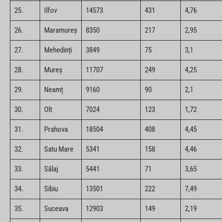
25.
Ilfov
14573
431
4,76
26.
Maramureș
8350
217
2,95
27.
Mehedinți
3849
75
3,1
28.
Mureș
11707
249
4,25
29.
Neamț
9160
90
2,1
30.
Olt
7024
123
1,72
31.
Prahova
18504
408
4,45
32.
Satu Mare
5341
158
4,46
33.
Sălaj
5441
71
3,65
34.
Sibiu
13501
222
7,49
35.
Suceava
12903
149
2,19