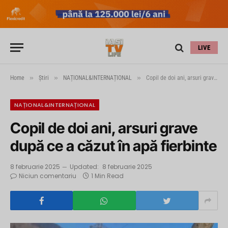
LIVE
»
»
»
Home
Știri
NAȚIONAL&INTERNAȚIONAL
Copil de doi ani, arsuri grave după ce a căzut în apă fierbinte
NAȚIONAL&INTERNAȚIONAL
Copil de doi ani, arsuri grave
după ce a căzut în apă fierbinte
8 februarie 2025
Updated:
8 februarie 2025
Niciun comentariu
1 Min Read