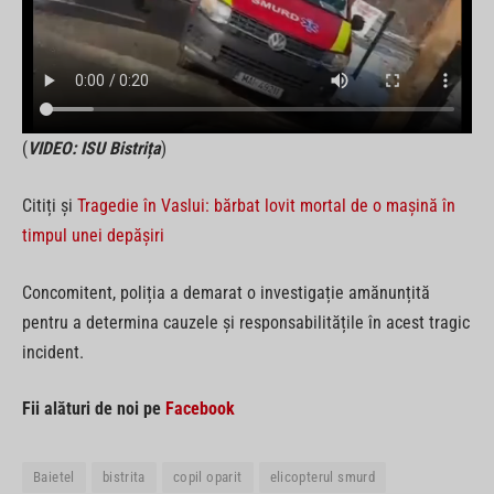
(
VIDEO: ISU Bistrița
)
Citiți și
Tragedie în Vaslui: bărbat lovit mortal de o mașină în
timpul unei depășiri
Concomitent, poliția a demarat o investigație amănunțită
pentru a determina cauzele și responsabilitățile în acest tragic
incident.
Fii alături de noi pe
Facebook
Baietel
bistrita
copil oparit
elicopterul smurd