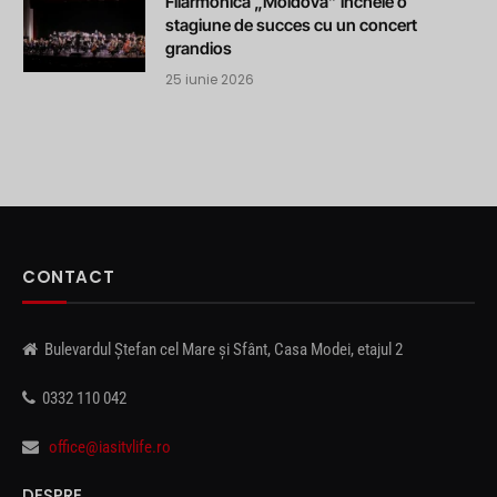
Filarmonica „Moldova” încheie o
stagiune de succes cu un concert
grandios
25 iunie 2026
CONTACT
Bulevardul Ștefan cel Mare și Sfânt, Casa Modei, etajul 2
0332 110 042
office@iasitvlife.ro
DESPRE