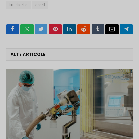
isu bistrita
oparit
Facebook
WhatsApp
Twitter
Pinterest
LinkedIn
Reddit
Tumblr
Email
Tele
ALTE ARTICOLE