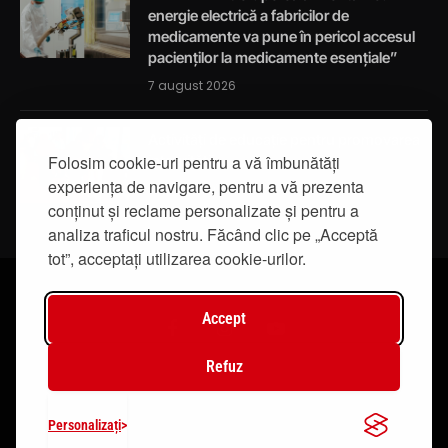
energie electrică a fabricilor de
medicamente va pune în pericol accesul
pacienților la medicamente esențiale”
7 august 2026
Activități de educație pentru promovarea
integrității
Folosim cookie-uri pentru a vă îmbunătăți
experiența de navigare, pentru a vă prezenta
7 august 2026
conținut și reclame personalizate și pentru a
analiza traficul nostru. Făcând clic pe „Acceptă
tot”, acceptați utilizarea cookie-urilor.
Accept
Facebook
Instagram
YouTube
Refuz
© 2019 - IasiTV Life. Toate drepturile rezervate.
Personalizați
Creat de