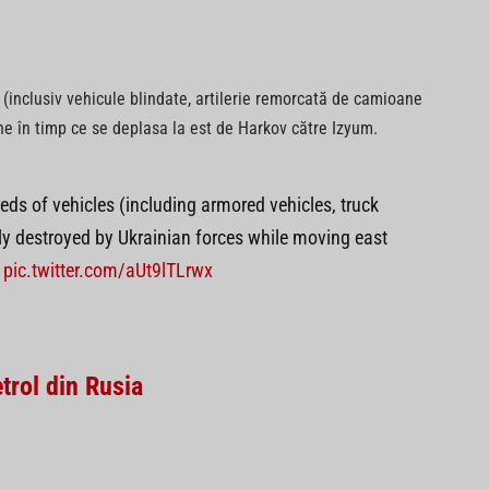
 (inclusiv vehicule blindate, artilerie remorcată de camioane
ene în timp ce se deplasa la est de Harkov către Izyum.
eds of vehicles (including armored vehicles, truck
ly destroyed by Ukrainian forces while moving east
pic.twitter.com/aUt9lTLrwx
rol din Rusia