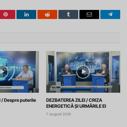
Pinterest
LinkedIn
Reddit
Tumblr
Email
Telegra
 / Despre puterile
DEZBATEREA ZILEI / CRIZA
ENERGETICĂ ȘI URMĂRILE EI
7 august 2026