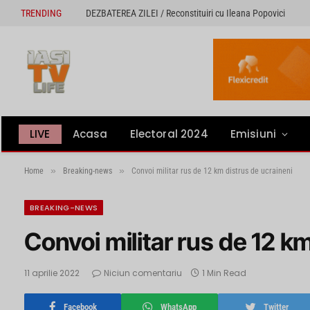
TRENDING
DEZBATEREA ZILEI / Reconstituiri cu Ileana Popovici
LIVE
Acasa
Electoral 2024
Emisiuni
»
»
Home
Breaking-news
Convoi militar rus de 12 km distrus de ucraineni
BREAKING-NEWS
Convoi militar rus de 12 k
11 aprilie 2022
Niciun comentariu
1 Min Read
Facebook
WhatsApp
Twitter