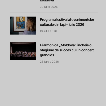
Moldova
30 iulie 2026
Programul estival al evenimentelor
culturale din Iași – iulie 2026
10 iulie 2026
Filarmonica „Moldova” încheie o
stagiune de succes cu un concert
grandios
25 iunie 2026