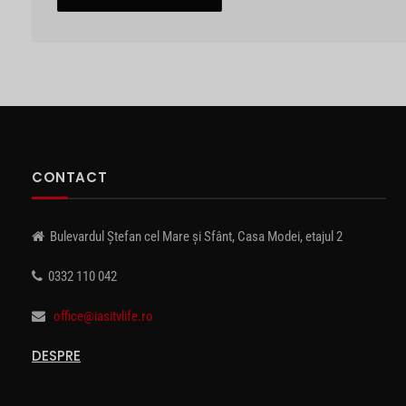
CONTACT
Bulevardul Ștefan cel Mare și Sfânt, Casa Modei, etajul 2
0332 110 042
office@iasitvlife.ro
DESPRE