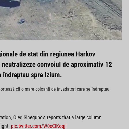
gionale de stat din regiunea Harkov
a neutralizeze convoiul de aproximativ 12
e îndreptau spre Izium.
portează că o mare coloană de invadatori care se îndreptau
ation, Oleg Sinegubov, reports that a large column
ight.
pic.twitter.com/W0eClKoqjl