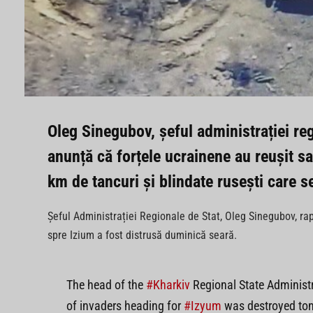
Oleg Sinegubov, șeful administrației re
anunță că forțele ucrainene au reușit s
km de tancuri și blindate rusești care s
Șeful Administrației Regionale de Stat, Oleg Sinegubov, ra
spre Izium a fost distrusă duminică seară.
The head of the
#Kharkiv
Regional State Administr
of invaders heading for
#Izyum
was destroyed ton