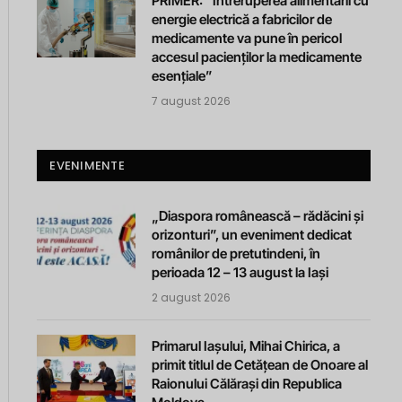
PRIMER: “Întreruperea alimentării cu
energie electrică a fabricilor de
medicamente va pune în pericol
accesul pacienților la medicamente
esențiale”
7 august 2026
EVENIMENTE
„Diaspora românească – rădăcini și
orizonturi”, un eveniment dedicat
românilor de pretutindeni, în
perioada 12 – 13 august la Iași
2 august 2026
Primarul Iașului, Mihai Chirica, a
primit titlul de Cetățean de Onoare al
Raionului Călărași din Republica