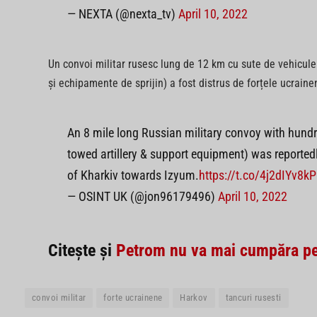
— NEXTA (@nexta_tv)
April 10, 2022
Un convoi militar rusesc lung de 12 km cu sute de vehicule
și echipamente de sprijin) a fost distrus de forțele ucrain
An 8 mile long Russian military convoy with hundr
towed artillery & support equipment) was reported
of Kharkiv towards Izyum.
https://t.co/4j2dIYv8kP
— OSINT UK (@jon96179496)
April 10, 2022
Citește și
Petrom nu va mai cumpăra pet
convoi militar
forte ucrainene
Harkov
tancuri rusesti