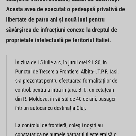
Acesta avea de executat o pedeapsă privativă de
libertate de patru ani și nouă luni pentru
săvârşirea de infracțiuni conexe la dreptul de
proprietate intelectuală pe teritoriul Italiei.
În ziua de 15 iulie a.c, în jurul orei 21.30, în
Punctul de Trecere a Frontierei Albița-I.T.P.F. Iaşi,
s-a prezentat pentru efectuarea formalităţilor de
control, pentru a intra în ţară, B.T., un cetățean
din R. Moldova, în vârstă de 40 de ani, pasager
într-un autocar cu destinația Cluj.
La controlul de frontieră, colegii noştri au
constatat că pe numele bărbatului este emisă o