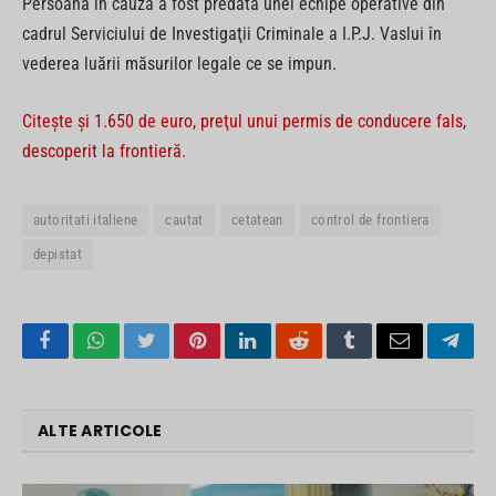
Persoana în cauză a fost predată unei echipe operative din
cadrul Serviciului de Investigaţii Criminale a I.P.J. Vaslui în
vederea luării măsurilor legale ce se impun.
Citește și 1.650 de euro, preţul unui permis de conducere fals,
descoperit la frontieră.
autoritati italiene
cautat
cetatean
control de frontiera
depistat
Facebook
WhatsApp
Twitter
Pinterest
LinkedIn
Reddit
Tumblr
Email
Tele
ALTE ARTICOLE