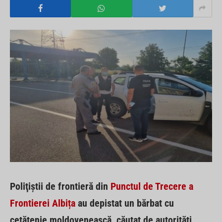
Poliţiştii de frontieră din
Punctul de Trecere a
Frontierei Albița
au depistat un bărbat cu
cetăţenie moldovenească, căutat de autorităţi.