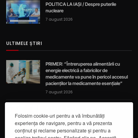
POLITICA LA IAȘI / Despre puterile
nucleare
7 august 2026
ULTIMELE ȘTIRI
PRIMER: “Întreruperea alimentării cu
energie electrică a fabricilor de
medicamente va pune în pericol accesul
pacienților la medicamente esențiale”
7 august 2026
Activități de educație pentru promovarea
Folosim cookie-uri pentru a vă îmbunătăți
integrității
experiența de navigare, pentru a vă prezenta
7 august 2026
conținut și reclame personalizate și pentru a
analiza traficul nostru. Făcând clic pe „Acceptă