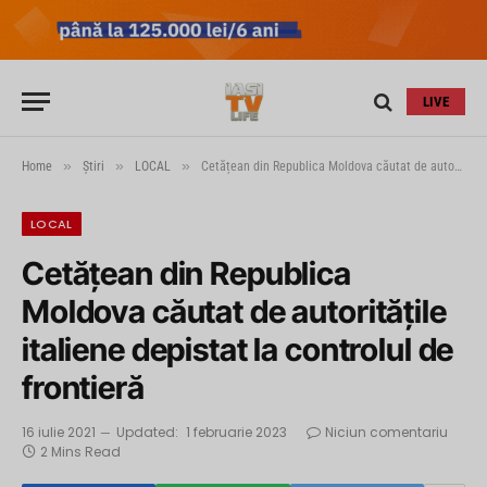
LIVE
»
»
»
Home
Știri
LOCAL
Cetățean din Republica Moldova căutat de autorităţile italiene depistat la controlul de frontieră
LOCAL
Cetățean din Republica
Moldova căutat de autorităţile
italiene depistat la controlul de
frontieră
16 iulie 2021
Updated:
1 februarie 2023
Niciun comentariu
2 Mins Read