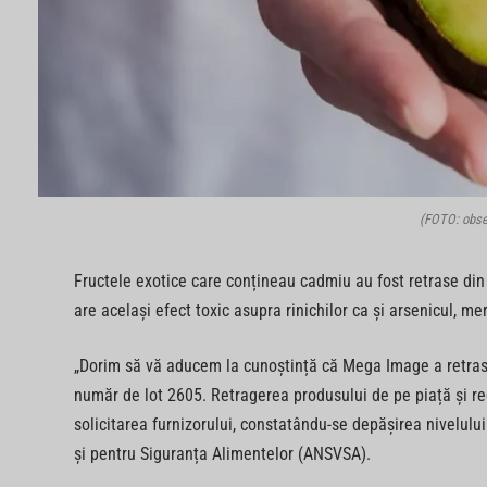
(FOTO: obse
Fructele exotice care conțineau cadmiu au fost retrase di
are același efect toxic asupra rinichilor ca și arsenicul, m
„Dorim să vă aducem la cunoștință că Mega Image a retra
număr de lot 2605. Retragerea produsului de pe piață și r
solicitarea furnizorului, constatându-se depășirea nivelulu
și pentru Siguranța Alimentelor (ANSVSA).