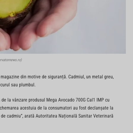
rvatornews.ro)
n magazine din motive de siguranță. Cadmiul, un metal greu,
ercurul sau plumbul.
s de la vânzare produsul Mega Avocado 700G Cal1 IMP cu
echemarea acestuia de la consumatori au fost declanșate la
i de cadmiu”, arată Autoritatea Națională Sanitar Veterinară