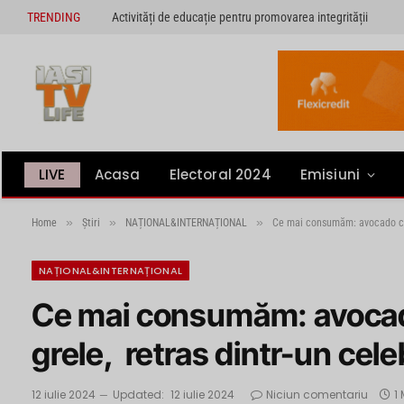
TRENDING
Activități de educație pentru promovarea integrității
LIVE
Acasa
Electoral 2024
Emisiuni
»
»
»
Home
Știri
NAȚIONAL&INTERNAȚIONAL
Ce mai consumăm: avocado con
NAȚIONAL&INTERNAȚIONAL
Ce mai consumăm: avocad
grele, retras dintr-un cel
12 iulie 2024
Updated:
12 iulie 2024
Niciun comentariu
1