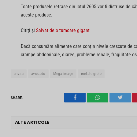
Toate produsele retrase din lotul 2605 vor fi distruse de 
aceste produse.
Citiți și
Salvat de o tumoare gigant
Dacă consumăm alimente care conțin nivele crescute de c
crampe abdominale, diaree, probleme renale, fragilitate oso
anvsa
avocado
Mega image
metale grele
SHARE.
Facebook
WhatsApp
Twitter
ALTE ARTICOLE