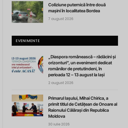
Coliziune puternică între două
mașini în localitatea Bordea
7 august 2026
EVENIMENTE
„Diaspora românească – rădăcini și
orizonturi”, un eveniment dedicat
românilor de pretutindeni, în
perioada 12 – 13 august la Iași
2 august 2026
Primarul Iașului, Mihai Chirica, a
primit titlul de Cetățean de Onoare al
Raionului Călărași din Republica
Moldova
30 iulie 2026