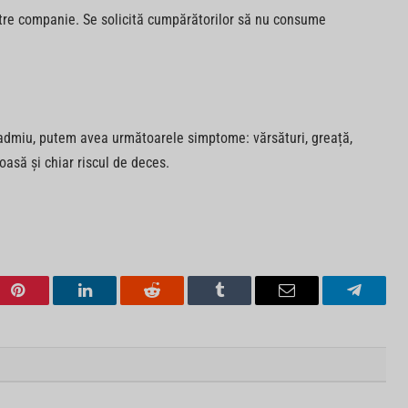
către companie. Se solicită cumpărătorilor să nu consume
admiu, putem avea următoarele simptome: vărsături, greață,
asă și chiar riscul de deces.
Pinterest
LinkedIn
Reddit
Tumblr
Email
Telegra