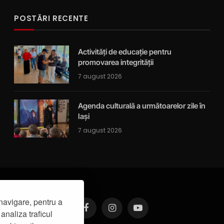
POSTĂRI RECENTE
Activități de educație pentru
promovarea integrității
7 august 2026
Agenda culturală a următoarelor zile în
Iași
7 august 2026
navigare, pentru a
analiza traficul
Facebook
Instagram
YouTube