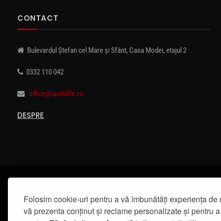
CONTACT
Bulevardul Ștefan cel Mare și Sfânt, Casa Modei, etajul 2
0332 110 042
office@iasitvlife.ro
DESPRE
Folosim cookie-uri pentru a vă îmbunătăți experiența de 
vă prezenta conținut și reclame personalizate și pentru a 