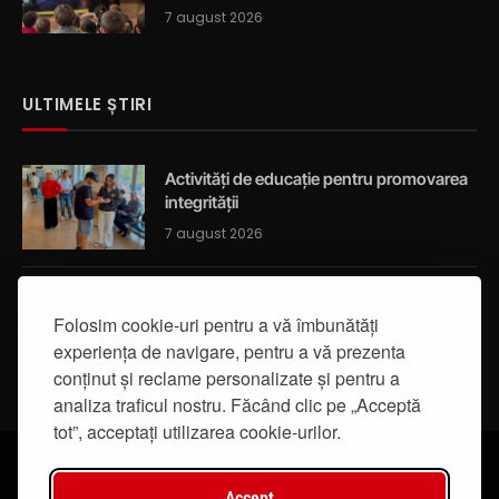
7 august 2026
ULTIMELE ȘTIRI
Activități de educație pentru promovarea
integrității
7 august 2026
Agenda culturală a următoarelor zile în
Iași
Folosim cookie-uri pentru a vă îmbunătăți
experiența de navigare, pentru a vă prezenta
7 august 2026
conținut și reclame personalizate și pentru a
analiza traficul nostru. Făcând clic pe „Acceptă
tot”, acceptați utilizarea cookie-urilor.
Accept