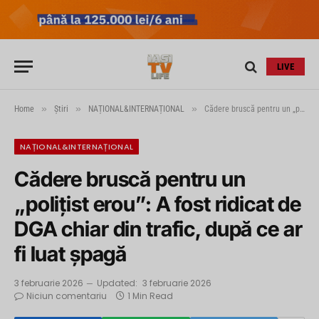
LIVE
»
»
»
Home
Știri
NAȚIONAL&INTERNAȚIONAL
Cădere bruscă pentru un „polițist erou”: A fost ridicat de DGA chiar din trafic, după ce ar fi luat șpagă
NAȚIONAL&INTERNAȚIONAL
Cădere bruscă pentru un
„polițist erou”: A fost ridicat de
DGA chiar din trafic, după ce ar
fi luat șpagă
3 februarie 2026
Updated:
3 februarie 2026
Niciun comentariu
1 Min Read