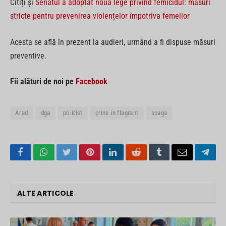
Citiți și
Senatul a adoptat noua lege privind femicidul: măsuri
stricte pentru prevenirea violențelor împotriva femeilor
Acesta se află în prezent la audieri, urmând a fi dispuse măsuri
preventive.
Fii alături de noi pe
Facebook
Arad
dga
politist
prins in flagrant
spaga
Facebook
WhatsApp
Twitter
Pinterest
LinkedIn
Reddit
Tumblr
Email
Tele
ALTE ARTICOLE