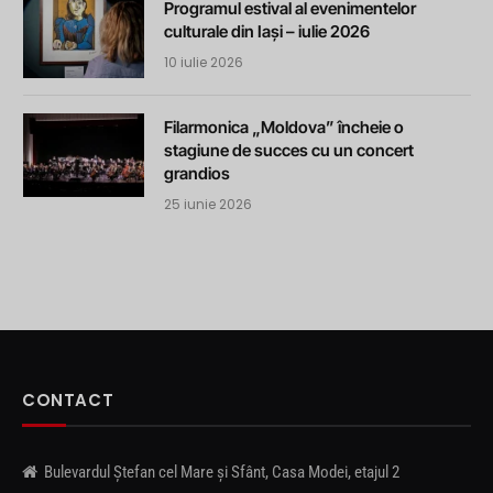
Programul estival al evenimentelor
culturale din Iași – iulie 2026
10 iulie 2026
Filarmonica „Moldova” încheie o
stagiune de succes cu un concert
grandios
25 iunie 2026
CONTACT
Bulevardul Ștefan cel Mare și Sfânt, Casa Modei, etajul 2