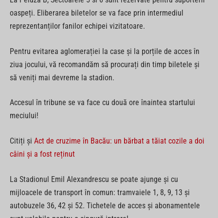
oaspeți. Eliberarea biletelor se va face prin intermediul
reprezentanților fanilor echipei vizitatoare.
Pentru evitarea aglomerației la case și la porțile de acces în
ziua jocului, vă recomandăm să procurați din timp biletele și
să veniți mai devreme la stadion.
Accesul în tribune se va face cu două ore înaintea startului
meciului!
Citiți și
Act de cruzime în Bacău: un bărbat a tăiat cozile a doi
câini și a fost reținut
La Stadionul Emil Alexandrescu se poate ajunge și cu
mijloacele de transport în comun: tramvaiele 1, 8, 9, 13 și
autobuzele 36, 42 și 52. Tichetele de acces și abonamentele