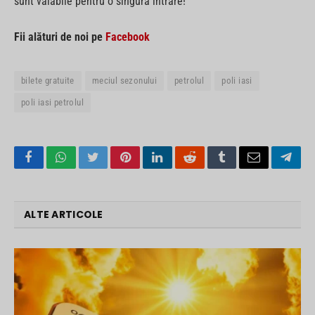
sunt valabile pentru o singură intrare!
Fii alături de noi pe
Facebook
bilete gratuite
meciul sezonului
petrolul
poli iasi
poli iasi petrolul
Facebook
WhatsApp
Twitter
Pinterest
LinkedIn
Reddit
Tumblr
Email
Tele
ALTE ARTICOLE