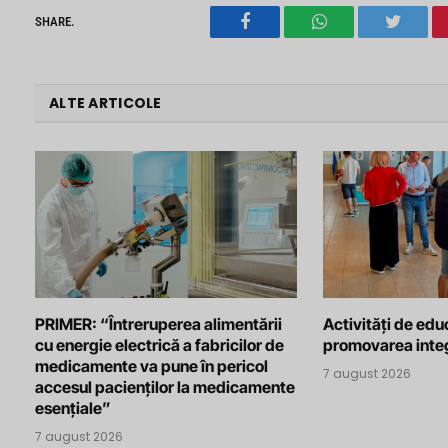
SHARE.
Facebook
WhatsApp
Twitter
ALTE ARTICOLE
PRIMER: “Întreruperea alimentării
Activități de edu
cu energie electrică a fabricilor de
promovarea integ
medicamente va pune în pericol
7 august 2026
accesul pacienților la medicamente
esențiale”
7 august 2026