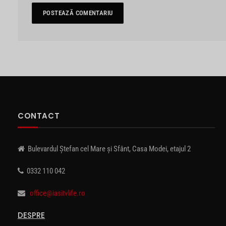
CONTACT
Bulevardul Ștefan cel Mare și Sfânt, Casa Modei, etajul 2
0332 110 042
office@iasitvlife.ro
DESPRE