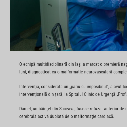
O echipă multidisciplinară din Iași a marcat o premieră na
luni, diagnosticat cu o malformație neurovasculară comple
Intervenția, considerată un „pariu cu imposibilul”, a avut 
intervențională din țară, la Spitalul Clinic de Urgență „Prof.
Daniel, un băiețel din Suceava, fusese refuzat anterior de m
cerebrală activă dublată de o malformație cardiacă.