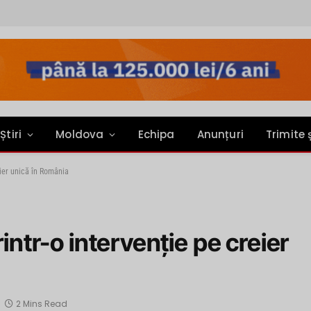
Știri
Moldova
Echipa
Anunțuri
Trimite 
eier unică în România
rintr-o intervenție pe creier
2 Mins Read