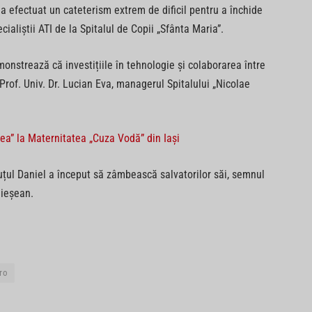
a efectuat un cateterism extrem de dificil pentru a închide
cialiștii ATI de la Spitalul de Copii „Sfânta Maria”.
onstrează că investițiile în tehnologie și colaborarea între
Prof. Univ. Dr. Lucian Eva, managerul Spitalului „Nicolae
rea” la Maternitatea „Cuza Vodă” din Iași
cuțul Daniel a început să zâmbească salvatorilor săi, semnul
 ieșean.
uro