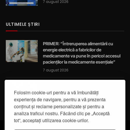
7 august 2026
ULTIMELE ȘTIRI
PRIMER: “Întreruperea alimentării cu
energie electrică a fabricilor de
medicamente va pune în pericol accesul
pacienților la medicamente esențiale”
7 august 2026
Activități de educație pentru promovarea
Folosim cookie-uri pentru a vă îmbunătăți
integrității
experiența de navigare, pentru a vă prezenta
7 august 2026
conținut și reclame personalizate și pentru a
analiza traficul nostru. Făcând clic pe „Acceptă
tot”, acceptați utilizarea cookie-urilor.