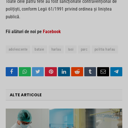
Toate cele patru fete au fost sancționate contravențional de
polițiști, conform Legii 61/1991 privind ordinea și liniștea
publică.
Fii alături de noi pe
Facebook
adolescente
bataie
harlau
Iasi
parc
politia harlau
Facebook
WhatsApp
Twitter
Pinterest
LinkedIn
Reddit
Tumblr
Email
Tele
ALTE ARTICOLE