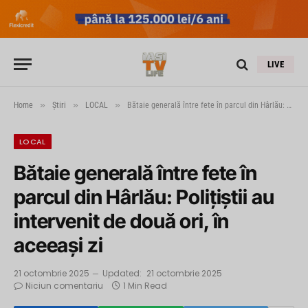
LIVE
»
»
»
Home
Știri
LOCAL
Bătaie generală între fete în parcul din Hârlău: Polițiștii au intervenit de două ori, în aceeași zi
LOCAL
Bătaie generală între fete în
parcul din Hârlău: Polițiștii au
intervenit de două ori, în
aceeași zi
21 octombrie 2025
Updated:
21 octombrie 2025
Niciun comentariu
1 Min Read