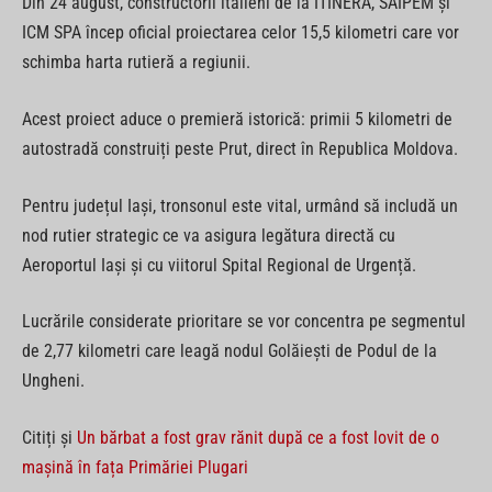
Din 24 august, constructorii italieni de la ITINERA, SAIPEM și
ICM SPA încep oficial proiectarea celor 15,5 kilometri care vor
schimba harta rutieră a regiunii.
Acest proiect aduce o premieră istorică: primii 5 kilometri de
autostradă construiți peste Prut, direct în Republica Moldova.
Pentru județul Iași, tronsonul este vital, urmând să includă un
nod rutier strategic ce va asigura legătura directă cu
Aeroportul Iași și cu viitorul Spital Regional de Urgență.
Lucrările considerate prioritare se vor concentra pe segmentul
de 2,77 kilometri care leagă nodul Golăiești de Podul de la
Ungheni.
Citiți și
Un bărbat a fost grav rănit după ce a fost lovit de o
mașină în fața Primăriei Plugari