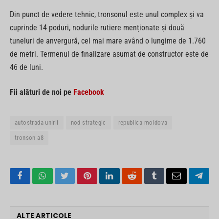
Din punct de vedere tehnic, tronsonul este unul complex și va
cuprinde 14 poduri, nodurile rutiere menționate și două
tuneluri de anvergură, cel mai mare având o lungime de 1.760
de metri. Termenul de finalizare asumat de constructor este de
46 de luni.
Fii alături de noi pe
Facebook
autostrada unirii
nod strategic
republica moldova
tronson a8
Facebook
WhatsApp
Twitter
Pinterest
LinkedIn
Reddit
Tumblr
Email
Tele
ALTE ARTICOLE