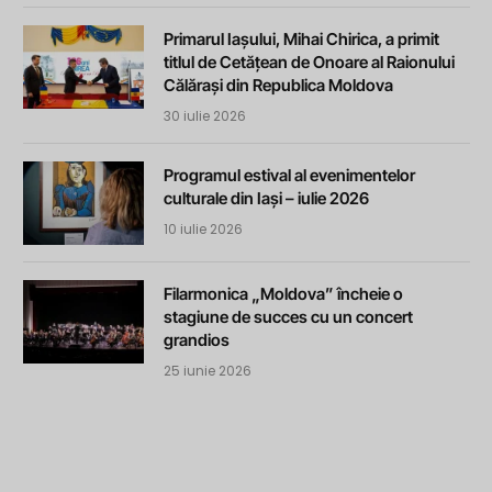
Primarul Iașului, Mihai Chirica, a primit
titlul de Cetățean de Onoare al Raionului
Călărași din Republica Moldova
30 iulie 2026
Programul estival al evenimentelor
culturale din Iași – iulie 2026
10 iulie 2026
Filarmonica „Moldova” încheie o
stagiune de succes cu un concert
grandios
25 iunie 2026