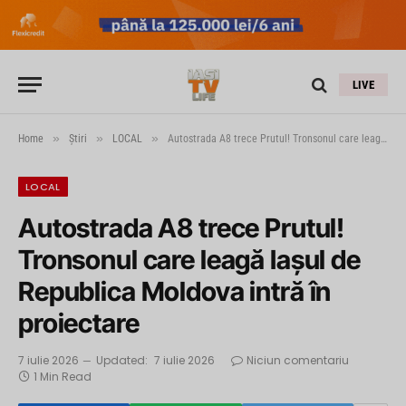
LIVE
»
»
»
Home
Știri
LOCAL
Autostrada A8 trece Prutul! Tronsonul care leagă Iașul de Republica Moldova intră în proiectare
LOCAL
Autostrada A8 trece Prutul!
Tronsonul care leagă Iașul de
Republica Moldova intră în
proiectare
7 iulie 2026
Updated:
7 iulie 2026
Niciun comentariu
1 Min Read