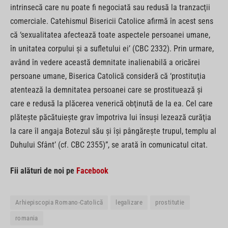
intrinsecă care nu poate fi negociată sau redusă la tranzacţii
comerciale. Catehismul Bisericii Catolice afirmă în acest sens
că ‘sexualitatea afectează toate aspectele persoanei umane,
în unitatea corpului şi a sufletului ei’ (CBC 2332). Prin urmare,
având în vedere această demnitate inalienabilă a oricărei
persoane umane, Biserica Catolică consideră că ‘prostituţia
atentează la demnitatea persoanei care se prostituează şi
care e redusă la plăcerea venerică obţinută de la ea. Cel care
plăteşte păcătuieşte grav împotriva lui însuşi lezează curăţia
la care îl angaja Botezul său şi îşi pângăreşte trupul, templu al
Duhului Sfânt’ (cf. CBC 2355)”, se arată în comunicatul citat.
Fii alături de noi pe
Facebook
Arhiepiscopia Romano-Catolică
legalizare
prostitutie
romania