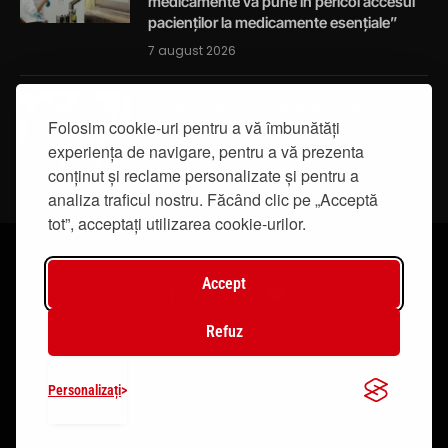
medicamente va pune în pericol accesul
pacienților la medicamente esențiale”
7 august 2026
Activități de educație pentru promovarea
integrității
Folosim cookie-uri pentru a vă îmbunătăți
experiența de navigare, pentru a vă prezenta
7 august 2026
conținut și reclame personalizate și pentru a
analiza traficul nostru. Făcând clic pe „Acceptă
tot”, acceptați utilizarea cookie-urilor.
Accept
Facebook
Instagram
YouTube
Refuz
© 2019 - IasiTV Life. Toate drepturile rezervate.
Personalizați
Creat de