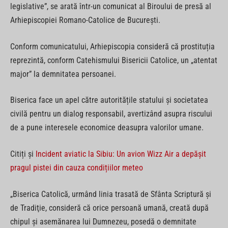
legislative”, se arată într-un comunicat al Biroului de presă al
Arhiepiscopiei Romano-Catolice de Bucureşti.
Conform comunicatului, Arhiepiscopia consideră că prostituția
reprezintă, conform Catehismului Bisericii Catolice, un „atentat
major” la demnitatea persoanei.
Biserica face un apel către autoritățile statului și societatea
civilă pentru un dialog responsabil, avertizând asupra riscului
de a pune interesele economice deasupra valorilor umane.
Citiți și
Incident aviatic la Sibiu: Un avion Wizz Air a depășit
pragul pistei din cauza condițiilor meteo
„Biserica Catolică, urmând linia trasată de Sfânta Scriptură şi
de Tradiţie, consideră că orice persoană umană, creată după
chipul şi asemănarea lui Dumnezeu, posedă o demnitate