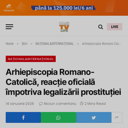
LIVE
»
»
»
Home
Știri
NAȚIONAL&INTERNAȚIONAL
Arhiepiscopia Romano-Catolică, reacție oficială împotriva legalizării prostituției
NAȚIONAL&INTERNAȚIONAL
Arhiepiscopia Romano-
Catolică, reacție oficială
împotriva legalizării prostituției
14 ianuarie 2026
Niciun comentariu
2 Mins Read