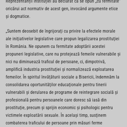
Reprezentanții instituției au declarat că se opun „cu fermitate”
oricărui act normativ de acest gen, invocând argumente etice
și dogmatice.
„Suntem deosebit de îngrijoraţi cu privire la efectele morale
ale iniţiativelor legislative care propun legalizarea prostituţiei
în România. Ne opunem cu fermitate adoptării acestei
propuneri legislative, care nu protejează femeile vulnerabile şi
nici nu diminuează traficul de persoane, ci, dimpotrivă,
amplifică industria prostituţiei şi normalizează exploatarea
femeilor. În spiritul învăţăturii sociale a Bisericii, îndemnăm la
consolidarea oportunităţilor educaţionale pentru tinerii
vulnerabili şi derularea de programe de reintegrare socială şi
profesională pentru persoanele care doresc să iasă din
prostituţie, precum şi sprijin economic şi psihologic pentru
victimele exploatării sexuale. În acelaşi timp, susţinem
combaterea traficului de persoane prin măsuri ferme