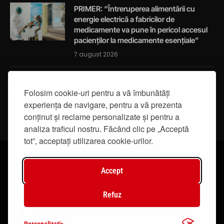
PRIMER: “Întreruperea alimentării cu
energie electrică a fabricilor de
medicamente va pune în pericol accesul
pacienților la medicamente esențiale”
7 august 2026
Activități de educație pentru promovarea
Folosim cookie-uri pentru a vă îmbunătăți
integrității
experiența de navigare, pentru a vă prezenta
7 august 2026
conținut și reclame personalizate și pentru a
analiza traficul nostru. Făcând clic pe „Acceptă
tot”, acceptați utilizarea cookie-urilor.
Accept
Facebook
Instagram
YouTube
Refuz
© 2019 - IasiTV Life. Toate drepturile rezervate.