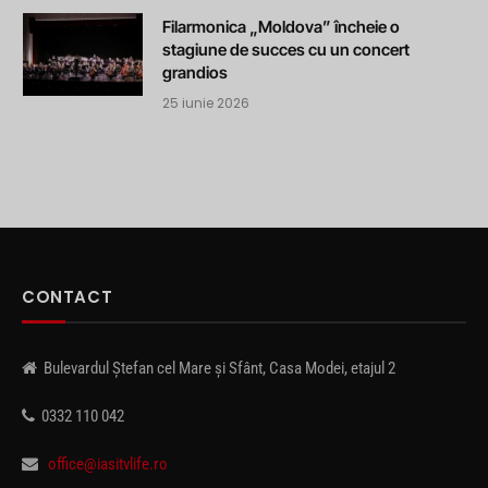
Filarmonica „Moldova” încheie o
stagiune de succes cu un concert
grandios
25 iunie 2026
CONTACT
Bulevardul Ștefan cel Mare și Sfânt, Casa Modei, etajul 2
0332 110 042
office@iasitvlife.ro