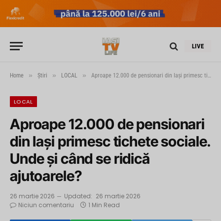
LIVE
»
»
»
Home
Știri
LOCAL
Aproape 12.000 de pensionari din Iași primesc tichete sociale. Unde și când se ridică ajutoarele?
LOCAL
Aproape 12.000 de pensionari
din Iași primesc tichete sociale.
Unde și când se ridică
ajutoarele?
26 martie 2026
Updated:
26 martie 2026
Niciun comentariu
1 Min Read