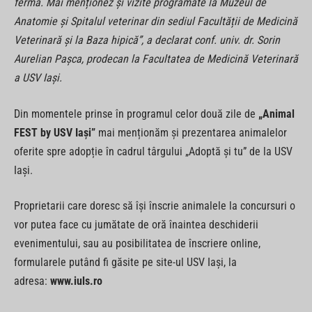
fermă. Mai menționez și vizite programate la Muzeul de
Anatomie și Spitalul veterinar din sediul Facultății de Medicină
Veterinară și la Baza hipică”, a declarat conf. univ. dr. Sorin
Aurelian Pașca, prodecan la Facultatea de Medicină Veterinară
a USV Iași.
Din momentele prinse în programul celor două zile de
„Animal
FEST by USV Iași”
mai menționăm și prezentarea animalelor
oferite spre adopție în cadrul târgului „Adoptă și tu” de la USV
Iași.
Proprietarii care doresc să își înscrie animalele la concursuri o
vor putea face cu jumătate de oră înaintea deschiderii
evenimentului, sau au posibilitatea de înscriere online,
formularele putând fi găsite pe site-ul USV Iași, la
adresa:
www.iuls.ro