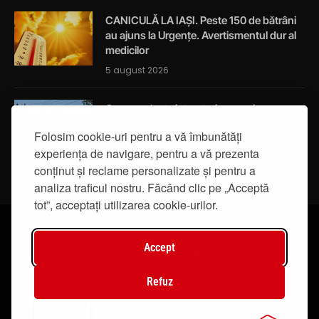
CANICULĂ LA IAȘI. Peste 150 de bătrâni
au ajuns la Urgențe. Avertismentul dur al
medicilor
5 august 2026
Cum a salvat viața a trei oameni un
ambulanțier ieșean care trecea
Folosim cookie-uri pentru a vă îmbunătăți
întâmplător prin localitatea Breazu
experiența de navigare, pentru a vă prezenta
5 august 2026
conținut și reclame personalizate și pentru a
analiza traficul nostru. Făcând clic pe „Acceptă
tot”, acceptați utilizarea cookie-urilor.
Accept
Facebook
Instagram
YouTube
Refuz
© 2019 - IasiTV Life. Toate drepturile rezervate.