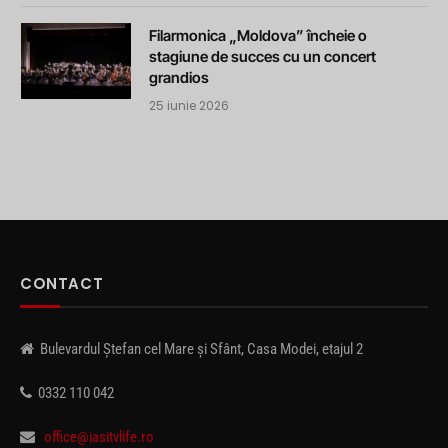
Filarmonica „Moldova” încheie o
stagiune de succes cu un concert
grandios
25 iunie 2026
CONTACT
Bulevardul Ștefan cel Mare și Sfânt, Casa Modei, etajul 2
0332 110 042
office@iasitvlife.ro