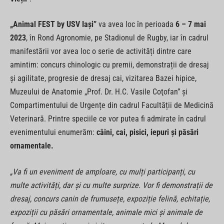
„Animal FEST by USV Iași”
va avea loc în perioada
6 – 7 mai
2023
, în Rond Agronomie, pe Stadionul de Rugby, iar în cadrul
manifestării vor avea loc o serie de activități dintre care
amintim: concurs chinologic cu premii, demonstrații de dresaj
și agilitate, progresie de dresaj cai, vizitarea Bazei hipice,
Muzeului de Anatomie „Prof. Dr. H.C. Vasile Coţofan” și
Compartimentului de Urgențe din cadrul Facultății de Medicină
Veterinară. Printre speciile ce vor putea fi admirate în cadrul
evenimentului enumerăm:
câini, cai, pisici, iepuri și păsări
ornamentale.
„Va fi un eveniment de amploare, cu mulți participanți, cu
multe activități, dar și cu multe surprize. Vor fi demonstrații de
dresaj, concurs canin de frumusețe, expoziție felină, echitație,
expoziții cu păsări ornamentale, animale mici și animale de