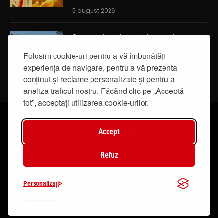
5 august 2026
Cum a salvat viața a trei oameni un
ambulanțier ieșean care trecea
Folosim cookie-uri pentru a vă îmbunătăți
întâmplător prin localitatea Breazu
experiența de navigare, pentru a vă prezenta
5 august 2026
conținut și reclame personalizate și pentru a
analiza traficul nostru. Făcând clic pe „Acceptă
tot”, acceptați utilizarea cookie-urilor.
Accept
Facebook
Instagram
YouTube
Refuz
© 2019 - IasiTV Life. Toate drepturile rezervate.
Personalizați
Creat de