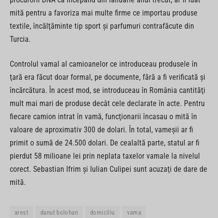
mită pentru a favoriza mai multe firme ce importau produse
textile, încălţăminte tip sport şi parfumuri contrafăcute din
Turcia.
Controlul vamal al camioanelor ce introduceau produsele în
ţară era făcut doar formal, pe documente, fără a fi verificată şi
încărcătura. În acest mod, se introduceau în România cantităţi
mult mai mari de produse decât cele declarate în acte. Pentru
fiecare camion intrat în vamă, funcţionarii încasau o mită în
valoare de aproximativ 300 de dolari. În total, vameşii ar fi
primit o sumă de 24.500 dolari. De cealaltă parte, statul ar fi
pierdut 58 milioane lei prin neplata taxelor vamale la nivelul
corect. Sebastian Ifrim şi Iulian Culipei sunt acuzaţi de dare de
mită.
arest
danut bolohan
domiciliu
vama