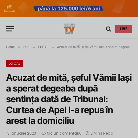
LIVE
»
»
»
Home
Știri
LOCAL
Acuzat de mită, şeful Vămii Iaşi a sperat degeaba după sentinţa dată de Tribunal: Curtea de Apel l-a repus în arest la domiciliu
LOCAL
Acuzat de mită, şeful Vămii Iaşi
a sperat degeaba după
sentinţa dată de Tribunal:
Curtea de Apel l-a repus în
arest la domiciliu
13 ianuarie 2023
Niciun comentariu
2 Mins Read