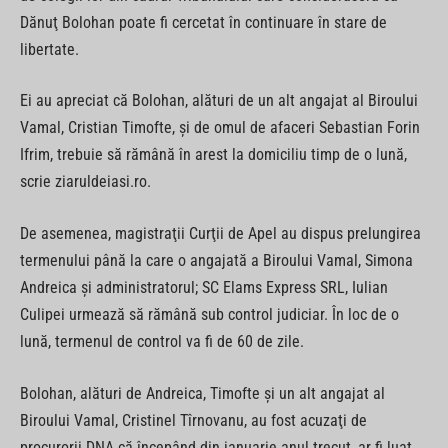
Dănuţ Bolohan poate fi cercetat în continuare în stare de
libertate.
Ei au apreciat că Bolohan, alături de un alt angajat al Biroului
Vamal, Cristian Timofte, şi de omul de afaceri Sebastian Forin
Ifrim, trebuie să rămână în arest la domiciliu timp de o lună,
scrie ziaruldeiasi.ro.
De asemenea, magistraţii Curţii de Apel au dispus prelungirea
termenului până la care o angajată a Biroului Vamal, Simona
Andreica şi administratorul; SC Elams Express SRL, Iulian
Culipei urmează să rămână sub control judiciar. În loc de o
lună, termenul de control va fi de 60 de zile.
Bolohan, alături de Andreica, Timofte şi un alt angajat al
Biroului Vamal, Cristinel Tîrnovanu, au fost acuzaţi de
procurorii DNA că începând din ianuarie anul trecut, ar fi luat