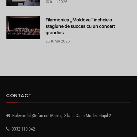
10 iulie 2026
Filarmonica „Moldova” încheie o
stagiune de succes cu un concert
grandios
25 iunie 2026
CONTACT
Bulevardul Ștefan cel Mare și Sfânt, Casa Modei, etajul 2
0332 110 042