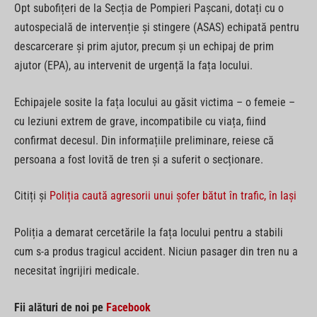
Opt subofițeri de la Secția de Pompieri Pașcani, dotați cu o
autospecială de intervenție și stingere (ASAS) echipată pentru
descarcerare și prim ajutor, precum și un echipaj de prim
ajutor (EPA), au intervenit de urgență la fața locului.
Echipajele sosite la fața locului au găsit victima – o femeie –
cu leziuni extrem de grave, incompatibile cu viața, fiind
confirmat decesul. Din informațiile preliminare, reiese că
persoana a fost lovită de tren și a suferit o secționare.
Citiți și
Poliția caută agresorii unui șofer bătut în trafic, în Iași
Poliția a demarat cercetările la fața locului pentru a stabili
cum s-a produs tragicul accident. Niciun pasager din tren nu a
necesitat îngrijiri medicale.
Fii alături de noi pe
Facebook