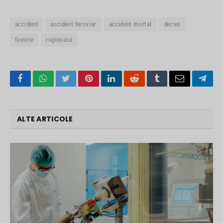
accident
accident feroviar
accident mortal
deces
femeie
ruginoasa
Facebook
WhatsApp
Twitter
Pinterest
LinkedIn
Reddit
Tumblr
Email
Tele
ALTE ARTICOLE