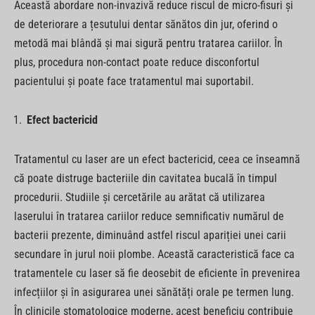
Această abordare non-invazivă reduce riscul de micro-fisuri și
de deteriorare a țesutului dentar sănătos din jur, oferind o
metodă mai blândă și mai sigură pentru tratarea cariilor. În
plus, procedura non-contact poate reduce disconfortul
pacientului și poate face tratamentul mai suportabil.
Efect bactericid
Tratamentul cu laser are un efect bactericid, ceea ce înseamnă
că poate distruge bacteriile din cavitatea bucală în timpul
procedurii. Studiile și cercetările au arătat că utilizarea
laserului în tratarea cariilor reduce semnificativ numărul de
bacterii prezente, diminuând astfel riscul apariției unei carii
secundare în jurul noii plombe. Această caracteristică face ca
tratamentele cu laser să fie deosebit de eficiente în prevenirea
infecțiilor și în asigurarea unei sănătăți orale pe termen lung.
În clinicile stomatologice moderne, acest beneficiu contribuie