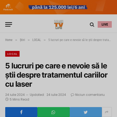
LIVE
»
»
»
Home
Știri
LOCAL
5 lucruri pe care e nevoie să le știi despre tratamentul cariilor cu laser
LOCAL
5 lucruri pe care e nevoie să le
știi despre tratamentul cariilor
cu laser
24 iulie 2024
Updated:
24 iulie 2024
Niciun comentariu
5 Mins Read