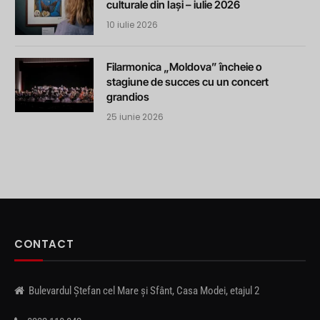
culturale din Iași – iulie 2026
10 iulie 2026
Filarmonica „Moldova” încheie o
stagiune de succes cu un concert
grandios
25 iunie 2026
CONTACT
Bulevardul Ștefan cel Mare și Sfânt, Casa Modei, etajul 2