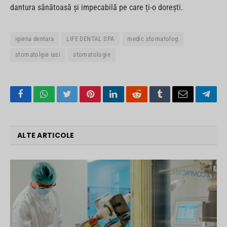
dantura sănătoasă și impecabilă pe care ți-o dorești.
igiena dentara
LIFE DENTAL SPA
medic stomatolog
stomatolgie iasi
stomatologie
Facebook
WhatsApp
Twitter
Pinterest
LinkedIn
Reddit
Tumblr
Email
Tele
ALTE ARTICOLE