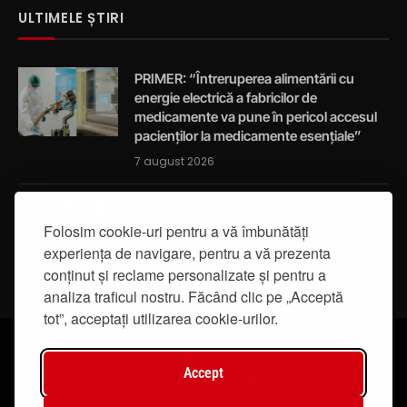
ULTIMELE ȘTIRI
PRIMER: “Întreruperea alimentării cu
energie electrică a fabricilor de
medicamente va pune în pericol accesul
pacienților la medicamente esențiale”
7 august 2026
Activități de educație pentru promovarea
integrității
Folosim cookie-uri pentru a vă îmbunătăți
experiența de navigare, pentru a vă prezenta
7 august 2026
conținut și reclame personalizate și pentru a
analiza traficul nostru. Făcând clic pe „Acceptă
tot”, acceptați utilizarea cookie-urilor.
Accept
Facebook
Instagram
YouTube