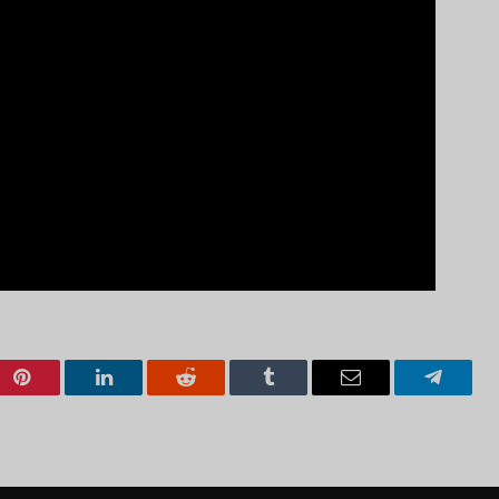
Pinterest
LinkedIn
Reddit
Tumblr
Email
Telegra