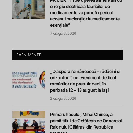
PRIMER: “Întreruperea alimentării cu
energie electrică a fabricilor de
medicamente va pune în pericol
accesul pacienților la medicamente
esențiale”
7 august 2026
EVENIMENTE
„Diaspora românească – rădăcini și
orizonturi”, un eveniment dedicat
românilor de pretutindeni, în
perioada 12 – 13 august la Iași
2 august 2026
Primarul Iașului, Mihai Chirica, a
primit titlul de Cetățean de Onoare al
Raionului Călărași din Republica