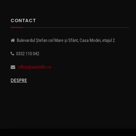
CONTACT
Bulevardul Ștefan cel Mare și Sfânt, Casa Modei, etajul 2
0332 110 042
office@iasitvlife.ro
DESPRE