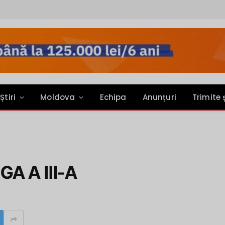
Știri
Moldova
Echipa
Anunțuri
Trimite 
GA A III-A