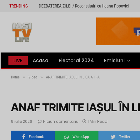
TRENDING
DEZBATEREA ZILEI / Reconstituiri cu Ileana Popovici
LIVE
Acasa
Electoral 2024
Emisiuni
»
»
Home
Video
ANAF TRIMITE IAŞUL ÎN LIGA A III-A
ANAF TRIMITE IAŞUL ÎN LI
9 iulie 2026
Niciun comentariu
1 Min Read
Facebook
WhatsApp
Twitter