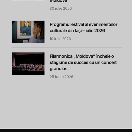
Moldova
30 iulie 2026
Programul estival al evenimentelor
culturale din Iași – iulie 2026
10 iulie 2026
Filarmonica „Moldova” încheie o
stagiune de succes cu un concert
grandios
25 iunie 2026
m