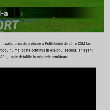
ins solicitarea de preluare a Politehnicii de către CSM Iaşi
pou nu mai poate continua în eşalonul secund, iar ieşenii
 Aflaţi toate detaliile în minutele următoare.