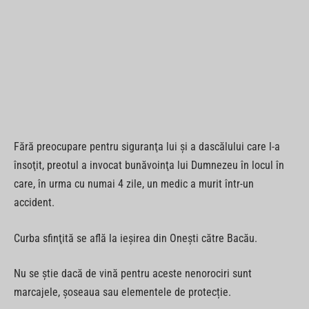
Fără preocupare pentru siguranţa lui şi a dascălului care l-a
însoţit, preotul a invocat bunăvoinţa lui Dumnezeu în locul în
care, în urma cu numai 4 zile, un medic a murit într-un
accident.
Curba sfinţită se află la ieşirea din Oneşti către Bacău.
Nu se știe dacă de vină pentru aceste nenorociri sunt
marcajele, șoseaua sau elementele de protecție.