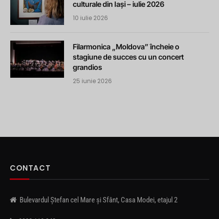
culturale din Iași – iulie 2026
10 iulie 2026
Filarmonica „Moldova” încheie o
stagiune de succes cu un concert
grandios
25 iunie 2026
CONTACT
Bulevardul Ștefan cel Mare și Sfânt, Casa Modei, etajul 2