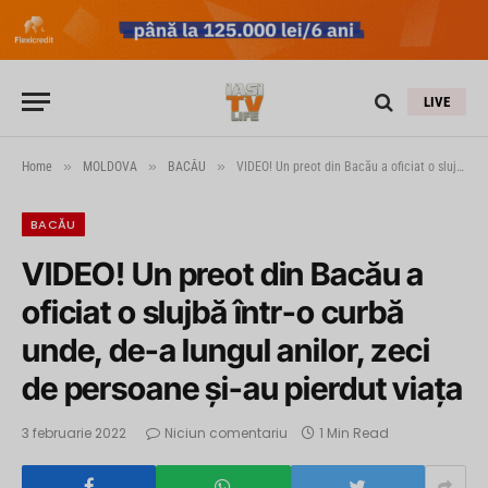
LIVE
»
»
»
Home
MOLDOVA
BACĂU
VIDEO! Un preot din Bacău a oficiat o slujbă într-o curbă unde, de-a lungul anilor, zeci de persoane şi-au pierdut viaţa
BACĂU
VIDEO! Un preot din Bacău a
oficiat o slujbă într-o curbă
unde, de-a lungul anilor, zeci
de persoane şi-au pierdut viaţa
3 februarie 2022
Niciun comentariu
1 Min Read