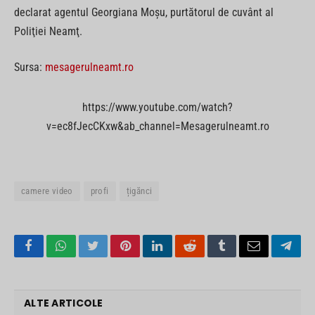
declarat agentul Georgiana Moşu, purtătorul de cuvânt al
Poliţiei Neamţ.
Sursa:
mesagerulneamt.ro
https://www.youtube.com/watch?
v=ec8fJecCKxw&ab_channel=Mesagerulneamt.ro
camere video
profi
țigănci
Facebook
WhatsApp
Twitter
Pinterest
LinkedIn
Reddit
Tumblr
Email
Tele
ALTE ARTICOLE