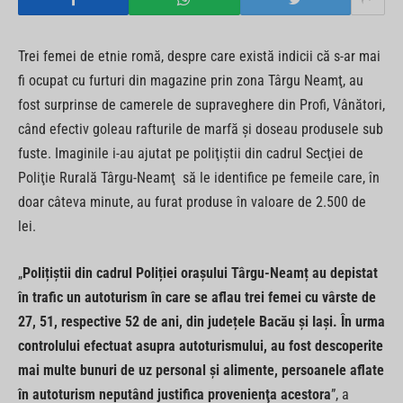
Trei femei de etnie romă, despre care există indicii că s-ar mai
fi ocupat cu furturi din magazine prin zona Târgu Neamţ, au
fost surprinse de camerele de supraveghere din Profi, Vânători,
când efectiv goleau rafturile de marfă şi doseau produsele sub
fuste. Imaginile i-au ajutat pe poliţiştii din cadrul Secţiei de
Poliţie Rurală Târgu-Neamţ să le identifice pe femeile care, în
doar câteva minute, au furat produse în valoare de 2.500 de
lei.
„
Polițiștii din cadrul Poliției orașului Târgu-Neamț au depistat
în trafic un autoturism în care se aflau trei femei cu vârste de
27, 51, respective 52 de ani, din județele Bacău și Iași. În urma
controlului efectuat asupra autoturismului, au fost descoperite
mai multe bunuri de uz personal şi alimente, persoanele aflate
în autoturism neputând justifica provenienţa acestora
”, a