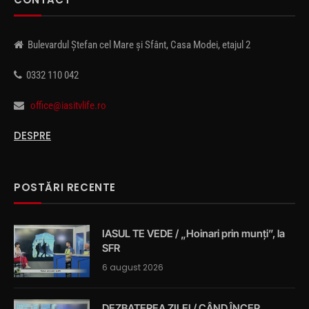
Bulevardul Ștefan cel Mare și Sfânt, Casa Modei, etajul 2
0332 110 042
office@iasitvlife.ro
DESPRE
POSTĂRI RECENTE
IASUL TE VEDE / „Hoinari prin munți”, la
SFR
6 august 2026
DEZBATEREA ZILEI / CÂND ÎNCEP