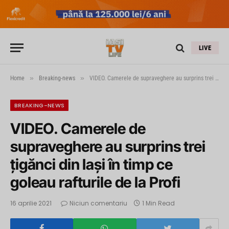
LIVE
»
»
Home
Breaking-news
VIDEO. Camerele de supraveghere au surprins trei țigănci din Iași în timp ce goleau rafturile de la Profi
BREAKING-NEWS
VIDEO. Camerele de
supraveghere au surprins trei
țigănci din Iași în timp ce
goleau rafturile de la Profi
16 aprilie 2021
Niciun comentariu
1 Min Read