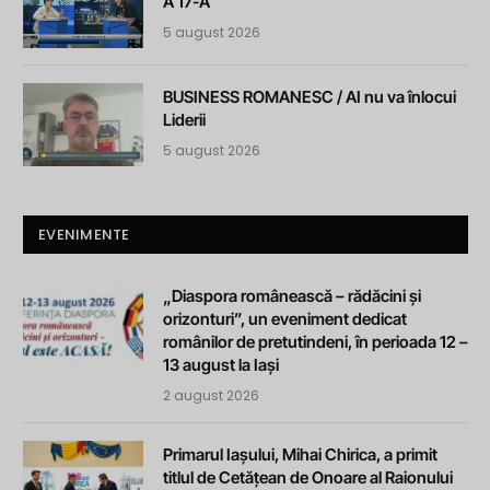
A 17-A
5 august 2026
BUSINESS ROMANESC / AI nu va înlocui
Liderii
5 august 2026
EVENIMENTE
„Diaspora românească – rădăcini și
orizonturi”, un eveniment dedicat
românilor de pretutindeni, în perioada 12 –
13 august la Iași
2 august 2026
Primarul Iașului, Mihai Chirica, a primit
titlul de Cetățean de Onoare al Raionului