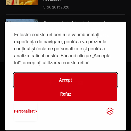
5 august 2026
Cum a salvat viața a trei oameni un
ambulanțier ieșean care trecea
Folosim cookie-uri pentru a vă îmbunătăți
întâmplător prin localitatea Breazu
experiența de navigare, pentru a vă prezenta
5 august 2026
conținut și reclame personalizate și pentru a
analiza traficul nostru. Făcând clic pe „Acceptă
tot”, acceptați utilizarea cookie-urilor.
Accept
Facebook
Instagram
YouTube
Refuz
© 2019 - IasiTV Life. Toate drepturile rezervate.
Personalizați
Creat de