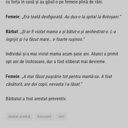
cu forța în casă și au găsit-o pe femeie plină de răni.
Femeie
:
„Era toată desfigurată. Au dus-o la spital la Botoșani.”
Bărbat
:
„Și-ar fi violat mama a și bătut-o și sechestrat-o. L-a
îngrijit și l-a făcut mare… e foarte rușinos.”
Individul și-a mai violat mama acum șase ani. Atunci a primit
opt ani de închisoare, dar a fost eliberat mai devreme.
Femeie
:
„A mai făcut pușcărie tot pentru mamă-sa. A fost
căsătorit, are doi copii, nevasta l-a lăsat.”
Bărbatul a fost arestat preventiv.
barbat arestat
botosani
viol