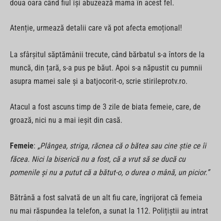
doua oara când fiul își abuzează mama în acest fel.
Atenție, urmează detalii care vă pot afecta emoțional!
La sfârșitul săptămânii trecute, când bărbatul s-a întors de la
muncă, din țară, s-a pus pe băut. Apoi s-a năpustit cu pumnii
asupra mamei sale și a batjocorit-o, scrie stirileprotv.ro.
Atacul a fost ascuns timp de 3 zile de biata femeie, care, de
groază, nici nu a mai ieșit din casă.
Femeie
:
„Plângea, striga, răcnea că o bătea sau cine știe ce îi
făcea. Nici la biserică nu a fost, că a vrut să se ducă cu
pomenile și nu a putut că a bătut-o, o durea o mână, un picior.”
Bătrână a fost salvată de un alt fiu care, îngrijorat că femeia
nu mai răspundea la telefon, a sunat la 112. Polițiștii au intrat