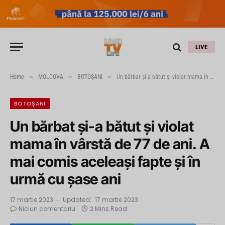
LIVE
»
»
»
Home
MOLDOVA
BOTOȘANI
Un bărbat și-a bătut și violat mama în vârstă de 77 de ani. A mai comis aceleași fapte și în urmă cu șase ani
BOTOȘANI
Un bărbat și-a bătut și violat
mama în vârstă de 77 de ani. A
mai comis aceleași fapte și în
urmă cu șase ani
17 martie 2023
Updated:
17 martie 2023
Niciun comentariu
2 Mins Read