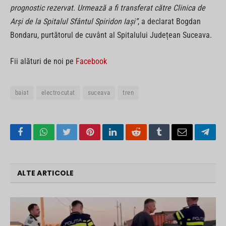
prognostic rezervat. Urmează a fi transferat către Clinica de
Arși de la Spitalul Sfântul Spiridon Iași”
, a declarat Bogdan
Bondaru, purtătorul de cuvânt al Spitalului Județean Suceava.
Fii alături de noi pe
Facebook
baiat
electrocutat
suceava
tren
Facebook
WhatsApp
Twitter
Pinterest
LinkedIn
Reddit
Tumblr
Email
Tele
ALTE ARTICOLE