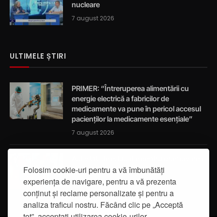
nucleare
7 august 2026
ULTIMELE ȘTIRI
PRIMER: “Întreruperea alimentării cu
energie electrică a fabricilor de
medicamente va pune în pericol accesul
pacienților la medicamente esențiale”
7 august 2026
Activități de educație pentru promovarea
Folosim cookie-uri pentru a vă îmbunătăți
integrității
experiența de navigare, pentru a vă prezenta
7 august 2026
conținut și reclame personalizate și pentru a
analiza traficul nostru. Făcând clic pe „Acceptă
tot”, acceptați utilizarea cookie-urilor.