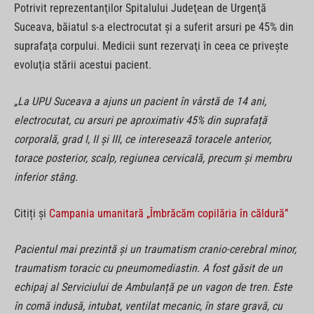
Potrivit reprezentanţilor Spitalului Judeţean de Urgenţă
Suceava, băiatul s-a electrocutat și a suferit arsuri pe 45% din
suprafaţa corpului. Medicii sunt rezervaţi în ceea ce priveşte
evoluţia stării acestui pacient.
„La UPU Suceava a ajuns un pacient în vârstă de 14 ani,
electrocutat, cu arsuri pe aproximativ 45% din suprafață
corporală, grad I, II și III, ce interesează toracele anterior,
torace posterior, scalp, regiunea cervicală, precum și membru
inferior stâng.
Citiți și
Campania umanitară „Îmbrăcăm copilăria în căldură”
Pacientul mai prezintă și un traumatism cranio-cerebral minor,
traumatism toracic cu pneumomediastin. A fost găsit de un
echipaj al Serviciului de Ambulanță pe un vagon de tren. Este
în comă indusă, intubat, ventilat mecanic, în stare gravă, cu