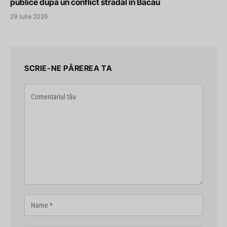
publice după un conflict stradal în Bacău
29 iulie 2026
SCRIE-NE PĂREREA TA