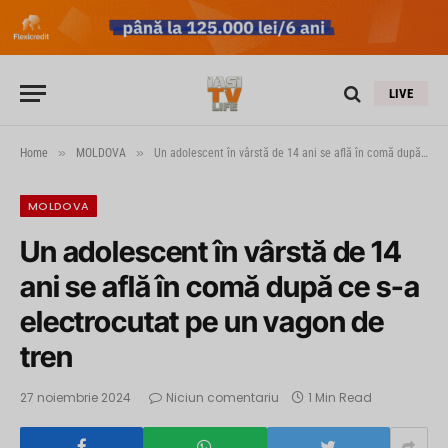
LIVE
»
»
Home
MOLDOVA
Un adolescent în vârstă de 14 ani se află în comă după ce s-a electrocutat pe un vagon de tren
MOLDOVA
Un adolescent în vârstă de 14
ani se află în comă după ce s-a
electrocutat pe un vagon de
tren
27 noiembrie 2024
Niciun comentariu
1 Min Read