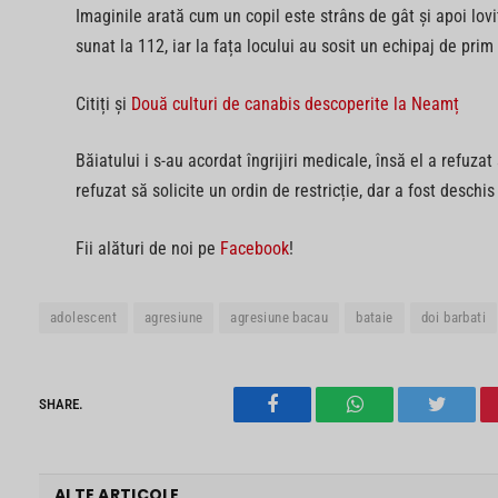
Imaginile arată cum un copil este strâns de gât și apoi lovi
sunat la 112, iar la fața locului au sosit un echipaj de prim a
Citiți și
Două culturi de canabis descoperite la Neamț
Băiatului i s-au acordat îngrijiri medicale, însă el a refuzat 
refuzat să solicite un ordin de restricție, dar a fost deschi
Fii alături de noi pe
Facebook
!
adolescent
agresiune
agresiune bacau
bataie
doi barbati
SHARE.
Facebook
WhatsApp
Twitter
ALTE ARTICOLE