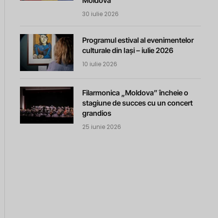
Moldova
30 iulie 2026
Programul estival al evenimentelor
culturale din Iași – iulie 2026
10 iulie 2026
Filarmonica „Moldova” încheie o
stagiune de succes cu un concert
grandios
25 iunie 2026
m