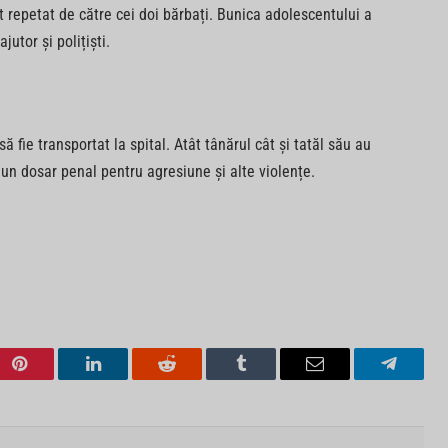
t repetat de către cei doi bărbați. Bunica adolescentului a
jutor și polițiști.
să fie transportat la spital. Atât tânărul cât și tatăl său au
s un dosar penal pentru agresiune și alte violențe.
Pinterest
LinkedIn
Reddit
Tumblr
Email
Telegra