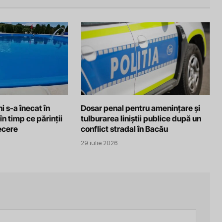
i s-a înecat în
Dosar penal pentru amenințare și
în timp ce părinții
tulburarea liniștii publice după un
recere
conflict stradal în Bacău
29 iulie 2026