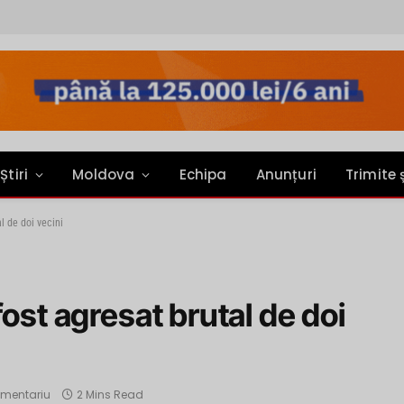
Știri
Moldova
Echipa
Anunțuri
Trimite 
l de doi vecini
fost agresat brutal de doi
omentariu
2 Mins Read