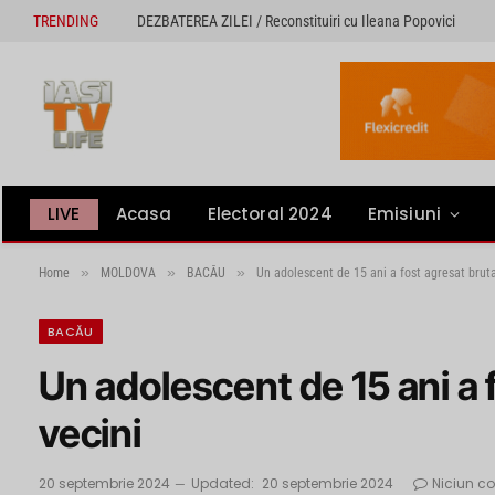
TRENDING
DEZBATEREA ZILEI / Reconstituiri cu Ileana Popovici
LIVE
Acasa
Electoral 2024
Emisiuni
»
»
»
Home
MOLDOVA
BACĂU
Un adolescent de 15 ani a fost agresat bruta
BACĂU
Un adolescent de 15 ani a 
vecini
20 septembrie 2024
Updated:
20 septembrie 2024
Niciun c