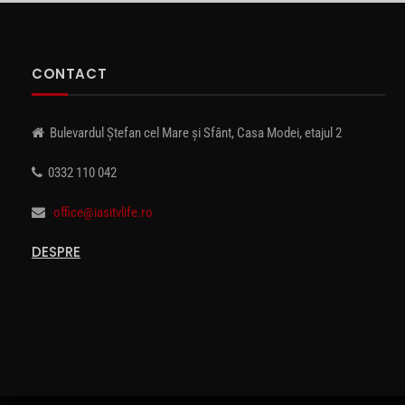
CONTACT
Bulevardul Ștefan cel Mare și Sfânt, Casa Modei, etajul 2
0332 110 042
office@iasitvlife.ro
DESPRE