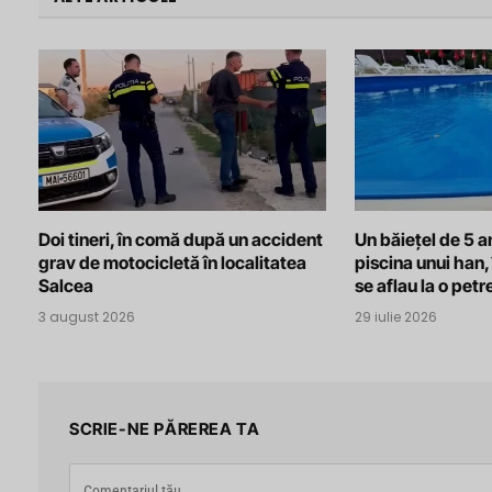
Doi tineri, în comă după un accident
Un băiețel de 5 an
grav de motocicletă în localitatea
piscina unui han, 
Salcea
se aflau la o pet
3 august 2026
29 iulie 2026
SCRIE-NE PĂREREA TA