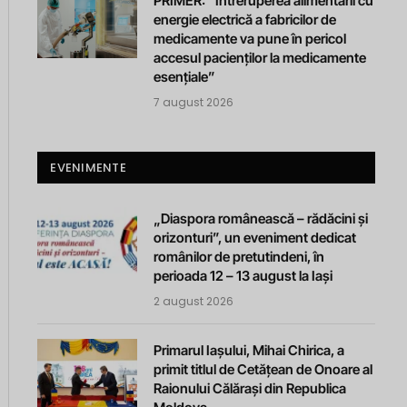
PRIMER: “Întreruperea alimentării cu
energie electrică a fabricilor de
medicamente va pune în pericol
accesul pacienților la medicamente
esențiale”
7 august 2026
EVENIMENTE
„Diaspora românească – rădăcini și
orizonturi”, un eveniment dedicat
românilor de pretutindeni, în
perioada 12 – 13 august la Iași
2 august 2026
Primarul Iașului, Mihai Chirica, a
primit titlul de Cetățean de Onoare al
Raionului Călărași din Republica