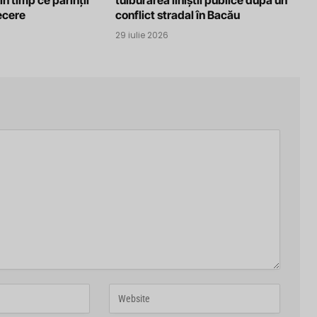
în timp ce părinții
tulburarea liniștii publice după un
recere
conflict stradal în Bacău
29 iulie 2026