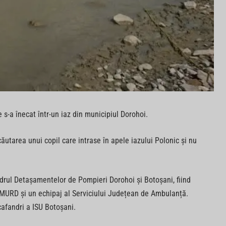
 s-a înecat într-un iaz din municipiul Dorohoi.
căutarea unui copil care intrase în apele iazului Polonic și nu
cadrul Detașamentelor de Pompieri Dorohoi și Botoșani, fiind
SMURD și un echipaj al Serviciului Județean de Ambulanță.
cafandri a ISU Botoșani.