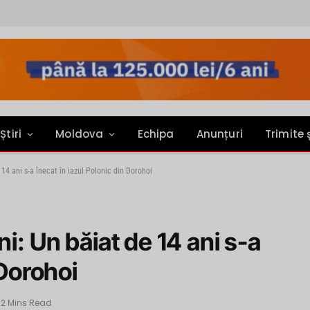
Știri
Moldova
Echipa
Anunțuri
Trimite 
14 ani s-a înecat în iazul Polonic din Dorohoi
i: Un băiat de 14 ani s-a
 Dorohoi
2 Mins Read