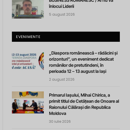
BUSINESS ROMANESC / AI nu va
înlocui Liderii
5 august 2026
EVENIMENTE
„Diaspora românească – rădăcini și
orizonturi”, un eveniment dedicat
românilor de pretutindeni, în
perioada 12 – 13 august la Iași
2 august 2026
Primarul Iașului, Mihai Chirica, a
primit titlul de Cetățean de Onoare al
Raionului Călărași din Republica
Moldova
30 iulie 2026