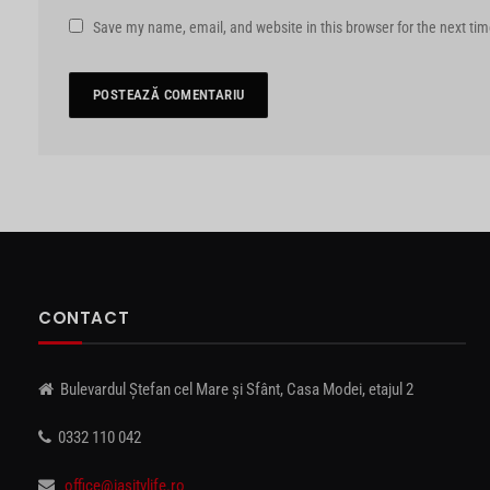
Save my name, email, and website in this browser for the next ti
CONTACT
Bulevardul Ștefan cel Mare și Sfânt, Casa Modei, etajul 2
0332 110 042
office@iasitvlife.ro