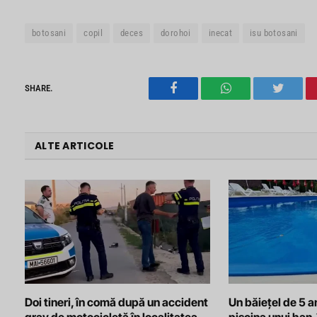
botosani
copil
deces
dorohoi
inecat
isu botosani
SHARE.
Facebook
WhatsApp
Twitter
ALTE ARTICOLE
Doi tineri, în comă după un accident
Un băiețel de 5 an