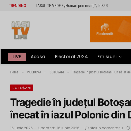
TRENDING
IASUL TE VEDE / „Hoinari prin munți”, la SFR
LIVE
Acasa
Electoral 2024
Emisiuni
»
»
»
Home
MOLDOVA
BOTOȘANI
Tragedie în județul Botoșani: Un băiat de 
BOTOȘANI
Tragedie în județul Botoșan
înecat în iazul Polonic din
16 iunie 2026
Updated:
16 iunie 2026
Niciun comentariu