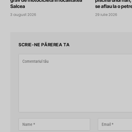
grav de motocicletă în localitatea
piscina unui han, 
Salcea
se aflau la o pet
3 august 2026
29 iulie 2026
SCRIE-NE PĂREREA TA