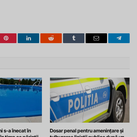
Pinterest
LinkedIn
Reddit
Tumblr
Email
Telegra
i s-a înecat în
Dosar penal pentru amenințare și