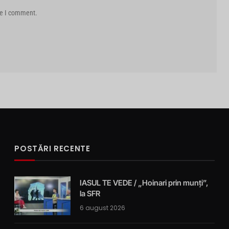
me I comment.
POSTĂRI RECENTE
IASUL TE VEDE / „Hoinari prin munți”,
la SFR
6 august 2026