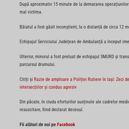
După aproximativ 15 minute de la demararea operațiunilor d
mal victima.
Băiatul a fost găsit inconștient, la o distanță de circa 12 
Echipajul Serviciului Județean de Ambulanță a început imed
Ulterior, minorul a fost preluat de echipajul SMURD și trans
parcursul drumului.
Citiți și
Razie de amploare a Poliției Rutiere în Iași: Zeci
intersecțiilor și condus agresiv
Din păcate, în ciuda eforturilor susținute ale cadrelor med
resuscitare, fiind declarat decesul.
Fii alături de noi pe
Facebook