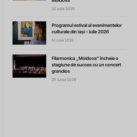
Moldova
30 iulie 2026
Programul estival al evenimentelor
culturale din Iași – iulie 2026
10 iulie 2026
Filarmonica „Moldova” încheie o
stagiune de succes cu un concert
grandios
25 iunie 2026