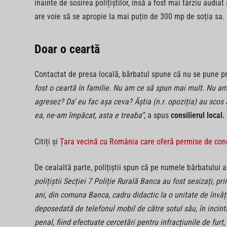
înainte de sosirea polițiștilor, însă a fost mai târziu audia
are voie să se apropie la mai puțin de 300 mp de soția sa.
Doar o ceartă
Contactat de presa locală, bărbatul spune că nu se pune pr
fost o ceartă în familie. Nu am ce să spun mai mult. Nu am 
agresez? Da’ eu fac așa ceva? Ăștia (n.r. opoziția) au scos
ea, ne-am împăcat, asta e treaba”
, a spus
consilierul local.
Citiți și
Țara vecină cu România care oferă permise de cond
De cealaltă parte, polițiștii spun că pe numele bărbatului 
polițiștii Secției 7 Poliție Rurală Banca au fost sesizați, pr
ani, din comuna Banca, cadru didactic la o unitate de învăță
deposedată de telefonul mobil de către sotul său, în incint
penal, fiind efectuate cercetări pentru infracțiunile de furt