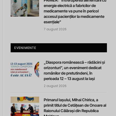
PRIMER: “Întreruperea alimentării cu
energie electrică a fabricilor de
medicamente va pune în pericol
accesul pacienților la medicamente
esențiale”
7 august 2026
EVENIMENTE
„Diaspora românească – rădăcini și
orizonturi”, un eveniment dedicat
românilor de pretutindeni, în
perioada 12 – 13 august la Iași
2 august 2026
Primarul Iașului, Mihai Chirica, a
primit titlul de Cetățean de Onoare al
Raionului Călărași din Republica