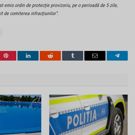
t emis ordin de protecție provizoriu, pe o perioadă de 5 zile,
t de comiterea infracțiunilor”.
Pinterest
LinkedIn
Reddit
Tumblr
Email
Telegra