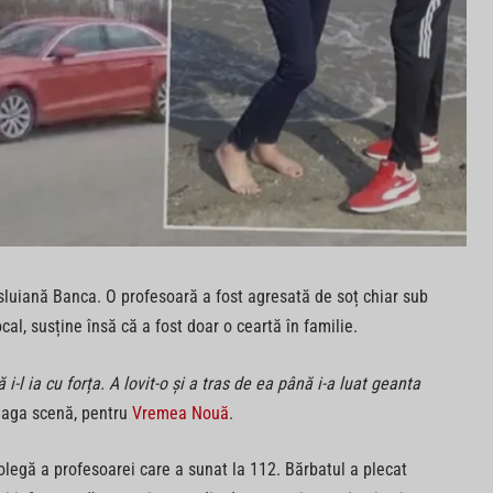
sluiană Banca. O profesoară a fost agresată de soț chiar sub
ocal, susține însă că a fost doar o ceartă în familie.
ă i-l ia cu forța. A lovit-o și a tras de ea până i-a luat geanta
reaga scenă, pentru
Vremea Nouă
.
 colegă a profesoarei care a sunat la 112. Bărbatul a plecat