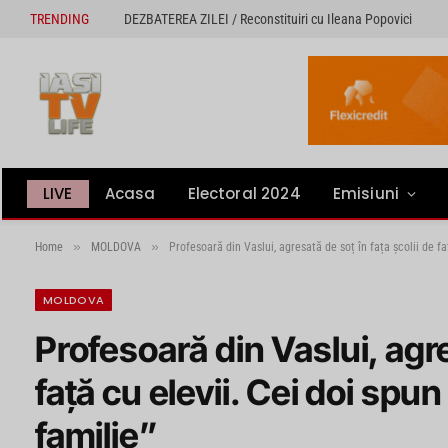
TRENDING
DEZBATEREA ZILEI / Reconstituiri cu Ileana Popovici
LIVE
Acasa
Electoral 2024
Emisiuni
»
»
Home
MOLDOVA
Profesoară din Vaslui, agresată de soț în fața școlii de fa
MOLDOVA
Profesoară din Vaslui, agre
față cu elevii. Cei doi spun
familie”