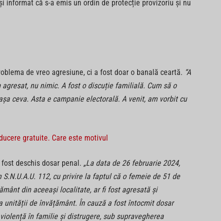
t și informat că s-a emis un ordin de protecție provizoriu și nu
oblema de vreo agresiune, ci a fost doar o banală ceartă.
“A
agresat, nu nimic. A fost o discuție familială. Cum să o
 așa ceva. Asta e campanie electorală. A venit, am vorbit cu
ucere gratuite. Care este motivul
a fost deschis dosar penal.
„La data de 26 februarie 2024,
in S.N.U.A.U. 112, cu privire la faptul că o femeie de 51 de
mânt din aceeași localitate, ar fi fost agresată și
a unității de învățământ. În cauză a fost întocmit dosar
, violență în familie și distrugere, sub supravegherea