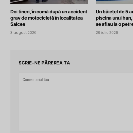
Doi tineri, în comă după un accident
Un băiețel de 5 an
grav de motocicletă în localitatea
piscina unui han, 
Salcea
se aflau la o pet
3 august 2026
29 iulie 2026
SCRIE-NE PĂREREA TA