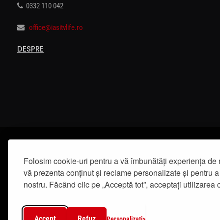
0332 110 042
office@iasitvlife.ro
DESPRE
Folosim cookie-uri pentru a vă îmbunătăți experiența de 
vă prezenta conținut și reclame personalizate și pentru a 
nostru. Făcând clic pe „Acceptă tot”, acceptați utilizarea c
Accept
Refuz
Personalizați