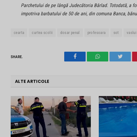
Parchetului de pe lângă Judecătoria Bârlad. Totodată, a fos
impotriva barbatului de 50 de ani, din comuna Banca, bănui
cearta
curtea scolii
dosar penal
profesoara
sot
vaslui
SHARE.
Facebook
WhatsApp
Twitter
ALTE ARTICOLE