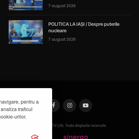
7 august 2026
POLITICA LA IAȘI / Despre puterile
nucleare
7 august 2026
navigare, pentru a
analiza traficul
Facebook
Instagram
YouTube
ookie-urilor.
© 2019 - IasiTV Life. Toate drepturile rezervate.