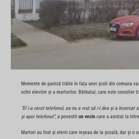
Momente de panică trăite în fața unei școli din comuna va
ochii elevilor și a martorilor. Bărbatul, care este consilier l
“El i-a cerut telefonul, ea nu a vrut să i-l dea și a încercat s
și apoi telefonul”
, a povestit
un vecin
care a asistat la înt
Martori au fost și elevii care ieșeau de la școală, dar și o