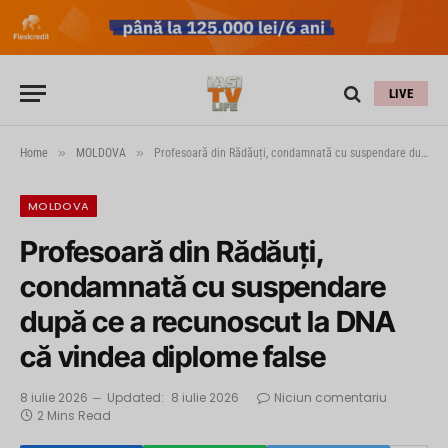
LIVE
»
»
Home
MOLDOVA
Profesoară din Rădăuți, condamnată cu suspendare după ce a recunoscut la DNA că vindea diplome false
MOLDOVA
Profesoară din Rădăuți,
condamnată cu suspendare
după ce a recunoscut la DNA
că vindea diplome false
8 iulie 2026
Updated:
8 iulie 2026
Niciun comentariu
2 Mins Read