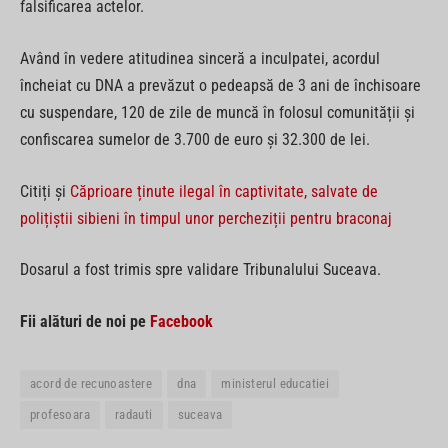
falsificarea actelor.
Având în vedere atitudinea sinceră a inculpatei, acordul
încheiat cu DNA a prevăzut o pedeapsă de 3 ani de închisoare
cu suspendare, 120 de zile de muncă în folosul comunității și
confiscarea sumelor de 3.700 de euro și 32.300 de lei.
Citiți și
Căprioare ținute ilegal în captivitate, salvate de
polițiștii sibieni în timpul unor percheziții pentru braconaj
Dosarul a fost trimis spre validare Tribunalului Suceava.
Fii alături de noi pe
Facebook
acord de recunoastere
dna
ministerul educatiei
profesoara
radauti
suceava