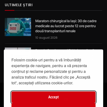
ULTIMELE ȘTIRI
Maraton chirurgical la Iași: 30 de cadre
medicale au lucrat peste 12 ore pentru
două transplanturi renale
10 august 2026
Restricții majore pe A7: Varianta Ocolitoare
Bacău se închide complet pentru traficul
Folosim cookie-uri pentru a vă îmbunătăți
auto în perioada 17 – 31 august 2026
experiența de navigare, pentru a vă prezenta
10 august 2026
conținut și reclame personalizate și pentru a
analiza traficul nostru. Făcând clic pe „Acceptă
tot”, acceptați utilizarea cookie-urilor.
Accept
Facebook
Instagram
YouTube