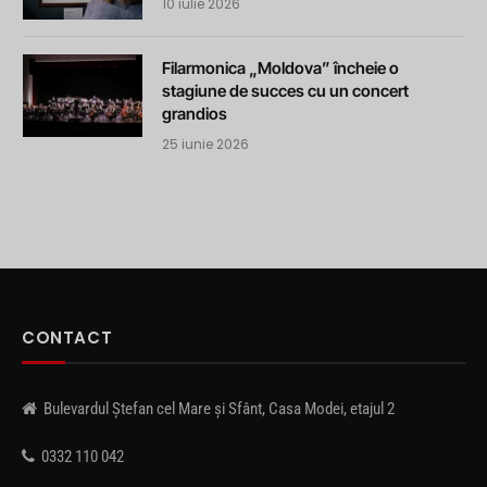
10 iulie 2026
Filarmonica „Moldova” încheie o
stagiune de succes cu un concert
grandios
25 iunie 2026
CONTACT
Bulevardul Ștefan cel Mare și Sfânt, Casa Modei, etajul 2
0332 110 042