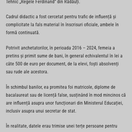
Tehnic „Regele Ferdinand” din Rădăuți.
Cadrul didactic a fost cercetat pentru trafic de influență și
complicitate la fals material în înscrisuri oficiale, ambele în
formă continuată.
Potrivit anchetatorilor, în perioada 2016 – 2024, femeia a
pretins și primit sume de bani, în general echivalentul în lei a
câte 500 de euro per document, de la elevi, foști absolvenți
sau rude ale acestora.
În schimbul banilor, ea promitea foi matricole, diplome de
bacalaureat sau de licență false, susținând în mod mincinos că
are influență asupra unor funcționari din Ministerul Educației,
inclusiv asupra unui secretar de stat.
În realitate, datele erau trimise unei terțe persoane pentru