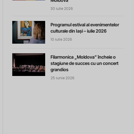
Moldova
30 iulie 2026
Programul estival al evenimentelor
culturale din Iași – iulie 2026
10 iulie 2026
Filarmonica „Moldova” încheie o
stagiune de succes cu un concert
grandios
25 iunie 2026
m