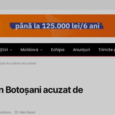
Știri
Moldova
Echipa
Anunțuri
Trimite 
cuzat de uciderea unui animal
din Botoșani acuzat de
entariu
1 Min Read