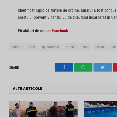
Identificat rapid de forțele de ordine, tânărul a fost condu
arestului preventiv pentru 30 de zile, fiind încarcerat în Ce
Fii alături de noi pe
Facebook
animal
Caine
ipj botosani
retinut
tanar
totpor
ucis
SHARE.
Facebook
WhatsApp
Twitter
ALTE ARTICOLE