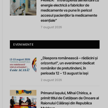
PRIMER: “Întreruperea alimentării cu
energie electrică a fabricilor de
medicamente va pune în pericol
accesul pacienților la medicamente
esențiale”
7 august 2026
EVENIMENTE
„Diaspora românească – rădăcini și
orizonturi”, un eveniment dedicat
românilor de pretutindeni, în
perioada 12 – 13 august la Iași
2 august 2026
Primarul Iașului, Mihai Chirica, a
primit titlul de Cetățean de Onoare al
Raionului Călărași din Republica