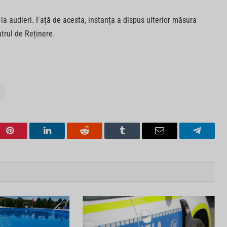
s la audieri. Față de acesta, instanța a dispus ulterior măsura
ntrul de Reținere.
Pinterest
LinkedIn
Reddit
Tumblr
Email
Telegra