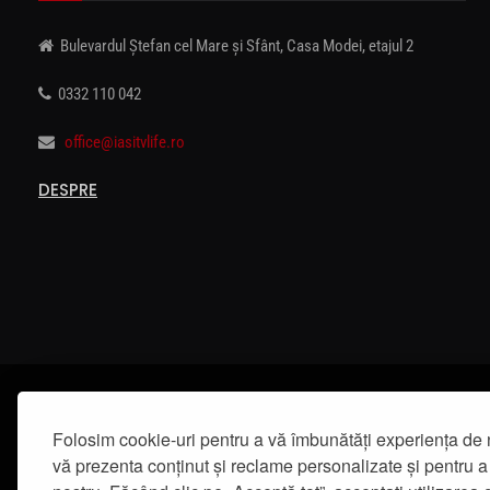
Bulevardul Ștefan cel Mare și Sfânt, Casa Modei, etajul 2
0332 110 042
office@iasitvlife.ro
DESPRE
Folosim cookie-uri pentru a vă îmbunătăți experiența de 
vă prezenta conținut și reclame personalizate și pentru a 