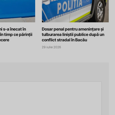
i s-a înecat în
Dosar penal pentru amenințare și
în timp ce părinții
tulburarea liniștii publice după un
recere
conflict stradal în Bacău
29 iulie 2026