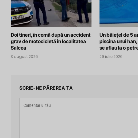
Doi tineri, în comă după un accident
Un băiețel de 5 an
grav de motocicletă în localitatea
piscina unui han, 
Salcea
se aflau la o pet
3 august 2026
29 iulie 2026
SCRIE-NE PĂREREA TA