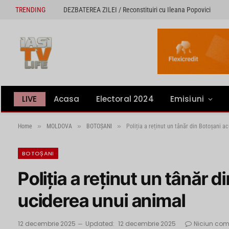
TRENDING
DEZBATEREA ZILEI / Reconstituiri cu Ileana Popovici
LIVE
Acasa
Electoral 2024
Emisiuni
»
»
»
Home
MOLDOVA
BOTOȘANI
Poliția a reținut un tânăr din Botoșani a
BOTOȘANI
Poliția a reținut un tânăr 
uciderea unui animal
12 decembrie 2025
Updated:
12 decembrie 2025
Niciun com