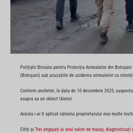
Polițiștii Biroului pentru Protecția Animalelor din Botoșan
(Botoșani) sub acuzațiile de uciderea animalelor cu intenție
Conform anchetei, la data de 10 decembrie 2025, suspectul 
asupra sa un obiect tăietor.
Acesta i-ar fi aplicat câinelui proprietarului mai multe lovit
Citiți și
Trei angajați ai unui salon de masaj, diagnosticați 