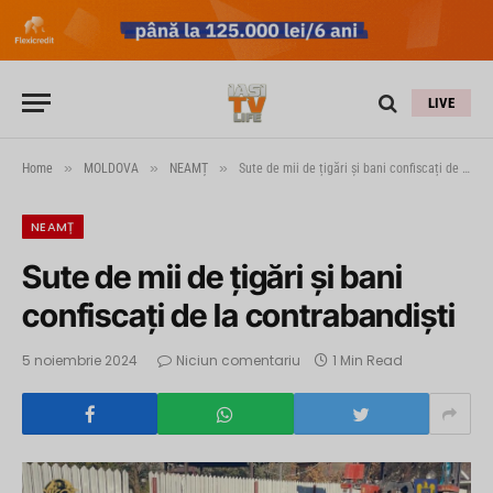
LIVE
»
»
»
Home
MOLDOVA
NEAMȚ
Sute de mii de țigări și bani confiscați de la contrabandiști
NEAMȚ
Sute de mii de țigări și bani
confiscați de la contrabandiști
5 noiembrie 2024
Niciun comentariu
1 Min Read