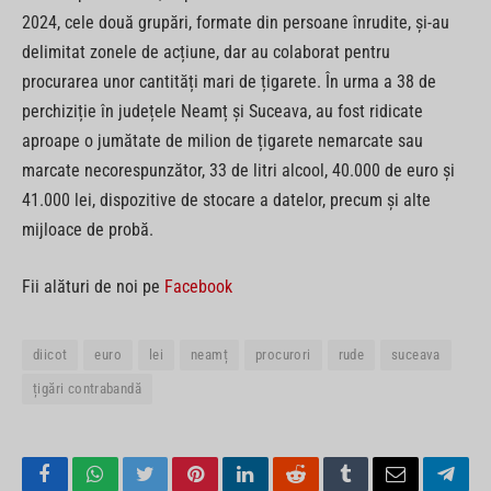
2024, cele două grupări, formate din persoane înrudite, și-au
delimitat zonele de acțiune, dar au colaborat pentru
procurarea unor cantități mari de țigarete. În urma a 38 de
perchiziție în județele Neamț și Suceava, au fost ridicate
aproape o jumătate de milion de țigarete nemarcate sau
marcate necorespunzător, 33 de litri alcool, 40.000 de euro și
41.000 lei, dispozitive de stocare a datelor, precum și alte
mijloace de probă.
Fii alături de noi pe
Facebook
diicot
euro
lei
neamț
procurori
rude
suceava
țigări contrabandă
Facebook
WhatsApp
Twitter
Pinterest
LinkedIn
Reddit
Tumblr
Email
Tele