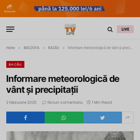
LIVE
»
»
»
Home
MOLDOVA
BACĂU
Informare meteorologică de vânt și precipitații
BACĂU
Informare meteorologică de
vânt și precipitații
2 februarie 2025
Niciun comentariu
1 Min Read