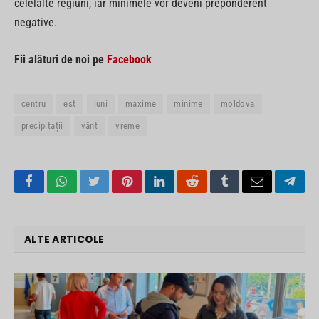
celelalte regiuni, iar minimele vor deveni preponderent
negative.
Fii alături de noi pe
Facebook
centru
est
luni
maxime
minime
moldova
precipitații
vânt
vreme
Facebook
WhatsApp
Twitter
Pinterest
LinkedIn
Reddit
Tumblr
Email
Tele
ALTE ARTICOLE