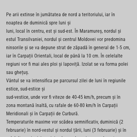
Pe arii extinse în jumătatea de nord a teritoriului, iar în
noaptea de duminică spre luni și
luni, local în centru, est și sud-est. În Maramureș, nordul și
estul Transilvaniei, nordul și centrul Moldovei vor predomina
ninsorile și se va depune strat de zăpadă în general de 1-5 cm,
iar în Carpații Orientali, local de până la 10 cm. În celelalte
regiuni vor fi mai ales ploi și lapoviță. Izolat se va forma polei
sau ghețuș.
Vântul se va intensifica pe parcursul zilei de luni în regiunile
estice, sud-estice și
sud-vestice, unde vor fi viteze de 40-45 km/h, precum și în
zona montană înaltă, cu rafale de 60-80 km/h în Carpații
Meridionali și în Carpații de Curbură.
Temperaturile maxime vor scădea semnificativ, duminică (2
februarie) în nord-vestul și nordul țării, luni (3 februarie) și în