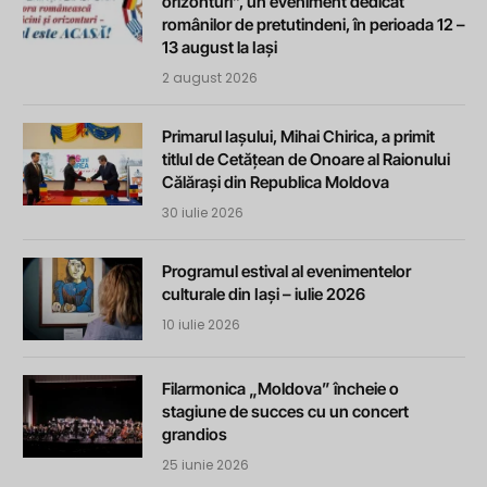
orizonturi”, un eveniment dedicat
românilor de pretutindeni, în perioada 12 –
13 august la Iași
2 august 2026
Primarul Iașului, Mihai Chirica, a primit
titlul de Cetățean de Onoare al Raionului
Călărași din Republica Moldova
30 iulie 2026
Programul estival al evenimentelor
culturale din Iași – iulie 2026
10 iulie 2026
Filarmonica „Moldova” încheie o
stagiune de succes cu un concert
grandios
25 iunie 2026