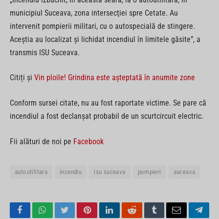
municipiul Suceava, zona intersecţiei spre Cetate. Au
intervenit pompierii militari, cu o autospecială de stingere.
Aceştia au localizat şi lichidat incendiul în limitele găsite”, a
transmis ISU Suceava.
Citiți și
Vin ploile! Grindina este așteptată în anumite zone
Conform sursei citate, nu au fost raportate victime. Se pare că
incendiul a fost declanșat probabil de un scurtcircuit electric.
Fii alături de noi pe
Facebook
autoutilitara
incendiu
isu suceava
pompieri
suceava
Facebook
WhatsApp
Twitter
Pinterest
LinkedIn
Reddit
Tumblr
Email
Tele