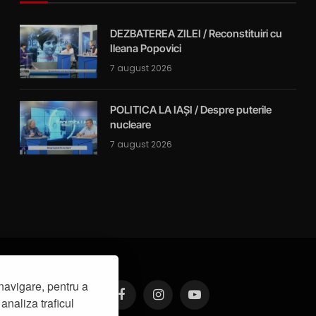
DEZBATEREA ZILEI / Reconstituiri cu
Ileana Popovici
7 august 2026
POLITICA LA IAȘI / Despre puterile
nucleare
7 august 2026
navigare, pentru a
analiza traficul
Facebook
Instagram
YouTube