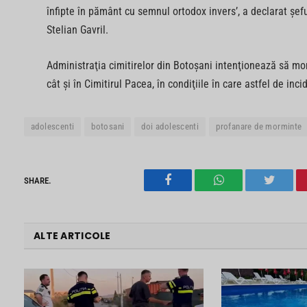
înfipte în pământ cu semnul ortodox invers’, a declarat şefu
Stelian Gavril.
Administraţia cimitirelor din Botoşani intenţionează să mo
cât şi în Cimitirul Pacea, în condiţiile în care astfel de in
adolescenti
botosani
doi adolescenti
profanare de morminte
SHARE.
Facebook
WhatsApp
Twitter
ALTE ARTICOLE