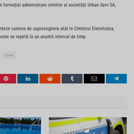
l formaţiei administrare cimitire al societăţii Urban Serv SA,
nteze camere de supraveghere atât în Cimitirul Eternitatea,
cidente se repetă la un anumit interval de timp.
tineri
Pinterest
LinkedIn
Reddit
Tumblr
Email
Telegra