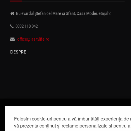
Bulevardul Ștefan cel Mare și Sfânt, Casa Modei, etajul 2
0332 110 042
office@iasitvlife.ro
DESPRE
Folosim cookie-uri pentru a vă îmbunătăți experiența de 
vă prezenta conținut și reclame personalizate și pentru a 