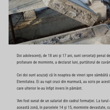
Doi adolescenţi, de 18 ani şi 17 ani, sunt cercetaţi penal de
profanare de morminte, a declarat luni, purtătorul de cuvân
Cei doi sunt acuzaţi că în noaptea de vineri spre sâmbătă 
Eternitatea. Ei au rupt cruci din marmură, au scris pe aces
care ulterior le-au înfipt invers în pământ.
‘Am fost sunat de un salariat din cadrul formaţiei. La turu
această zonă, în parcelele 14 şi 15, morminte devastate, cu