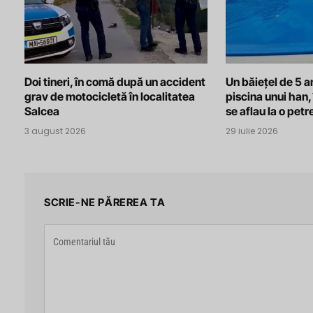
Doi tineri, în comă după un accident
Un băiețel de 5 an
grav de motocicletă în localitatea
piscina unui han, 
Salcea
se aflau la o pet
3 august 2026
29 iulie 2026
SCRIE-NE PĂREREA TA