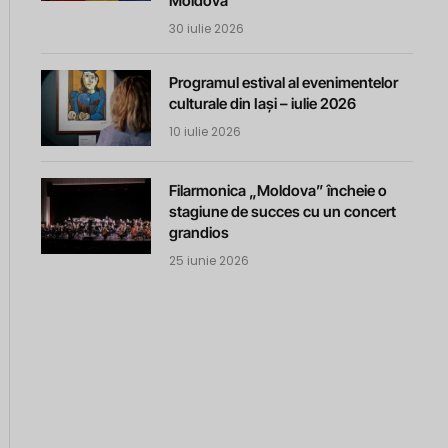
Moldova
30 iulie 2026
Programul estival al evenimentelor
culturale din Iași – iulie 2026
10 iulie 2026
Filarmonica „Moldova” încheie o
stagiune de succes cu un concert
grandios
25 iunie 2026
m