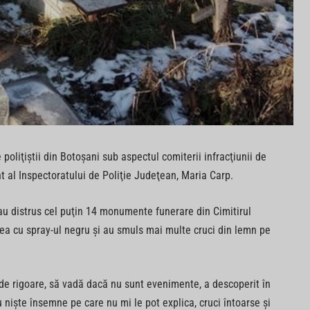
 poliţiştii din Botoşani sub aspectul comiterii infracţiunii de
t al Inspectoratului de Poliţie Judeţean, Maria Carp.
au distrus cel puţin 14 monumente funerare din Cimitirul
tea cu spray-ul negru şi au smuls mai multe cruci din lemn pe
l de rigoare, să vadă dacă nu sunt evenimente, a descoperit în
 nişte însemne pe care nu mi le pot explica, cruci întoarse şi