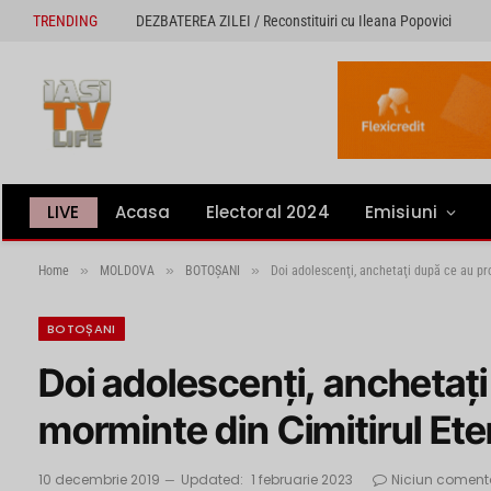
TRENDING
DEZBATEREA ZILEI / Reconstituiri cu Ileana Popovici
LIVE
Acasa
Electoral 2024
Emisiuni
»
»
»
Home
MOLDOVA
BOTOȘANI
Doi adolescenţi, anchetaţi după ce au pr
BOTOȘANI
Doi adolescenţi, anchetaţi
morminte din Cimitirul Ete
10 decembrie 2019
Updated:
1 februarie 2023
Niciun coment