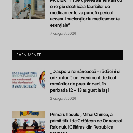
PRIMER: “Întreruperea alimentării cu
energie electrică a fabricilor de
medicamente va pune în pericol
accesul pacienților la medicamente
esențiale”
7 august 2026
EVENIMENTE
„Diaspora românească – rădăcini și
orizonturi”, un eveniment dedicat
românilor de pretutindeni, în
perioada 12 – 13 august la Iași
2 august 2026
Primarul Iașului, Mihai Chirica, a
primit titlul de Cetățean de Onoare al
Raionului Călărași din Republica