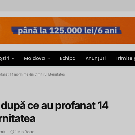
Știri
Moldova
Echipa
Anunțuri
Trimite 
ofanat 14 morminte din Cimitirul Eternitatea
 după ce au profanat 14
rnitatea
ariu
1 Min Read