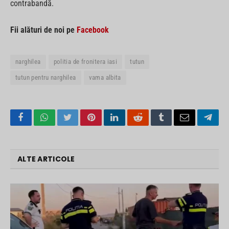
contrabandă.
Fii alături de noi pe
Facebook
narghilea
politia de fronitera iasi
tutun
tutun pentru narghilea
vama albita
Facebook
WhatsApp
Twitter
Pinterest
LinkedIn
Reddit
Tumblr
Email
Tele
ALTE ARTICOLE