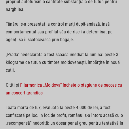
propriul autoturism o cantitate substanțială de tutun pentru
narghilea.
Tânărul s-a prezentat la control marți după-amiază, însă
comportamentul sau profilul său de risc i-a determinat pe
agenți să îi scotocească prin bagaje.
„Prada” nedeclarată a fost scoasă imediat la lumină: peste 3
kilograme de tutun cu timbre moldovenești, împărțite în nouă
cutii.
Citiți și
Filarmonica „Moldova” încheie o stagiune de succes cu
un concert grandios
Toată marfă de lux, evaluată la peste 4.000 de lei, a fost
confiscată pe loc. În loc de profit, românul s-a întors acasă cu o
„recompensă” nedorită: un dosar penal greu pentru tentativă la