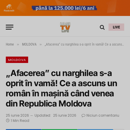
LIVE
»
»
Home
MOLDOVA
„Afacerea” cu narghilea s-a oprit în vamă! Ce a ascuns un român în mașină când venea din Republica Moldova
MOLDOVA
„Afacerea” cu narghilea s-a
oprit în vamă! Ce a ascuns un
român în mașină când venea
din Republica Moldova
25 iunie 2026
Updated:
25 iunie 2026
Niciun comentariu
1 Min Read