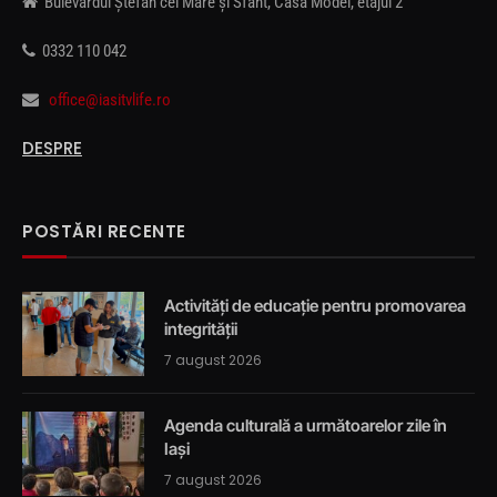
Bulevardul Ștefan cel Mare și Sfânt, Casa Modei, etajul 2
0332 110 042
office@iasitvlife.ro
DESPRE
POSTĂRI RECENTE
Activități de educație pentru promovarea
integrității
7 august 2026
Agenda culturală a următoarelor zile în
Iași
7 august 2026