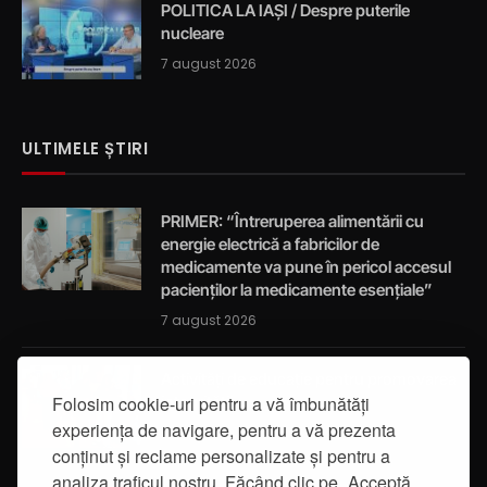
POLITICA LA IAȘI / Despre puterile
nucleare
7 august 2026
ULTIMELE ȘTIRI
PRIMER: “Întreruperea alimentării cu
energie electrică a fabricilor de
medicamente va pune în pericol accesul
pacienților la medicamente esențiale”
7 august 2026
Activități de educație pentru promovarea
Folosim cookie-uri pentru a vă îmbunătăți
integrității
experiența de navigare, pentru a vă prezenta
7 august 2026
conținut și reclame personalizate și pentru a
analiza traficul nostru. Făcând clic pe „Acceptă