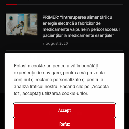
PRIMER: “Întreruperea alimentării cu
energie electrică a fabricilor de
medicamente va pune în pericol accesul
pacienților la medicamente esențiale”
7 august 2026
Activități de educație pentru promovarea
integrității
Folosim cookie-uri pentru a vă îmbunătăți
experiența de navigare, pentru a vă prezenta
7 august 2026
conținut și reclame personalizate și pentru a
analiza traficul nostru. Făcând clic pe „Acceptă
tot”, acceptați utilizarea cookie-urilor.
Accept
Facebook
Instagram
YouTube
Refuz