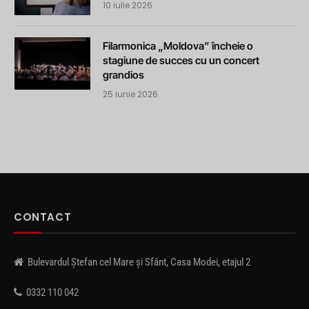
10 iulie 2026
Filarmonica „Moldova” încheie o
stagiune de succes cu un concert
grandios
25 iunie 2026
CONTACT
Bulevardul Ștefan cel Mare și Sfânt, Casa Modei, etajul 2
0332 110 042