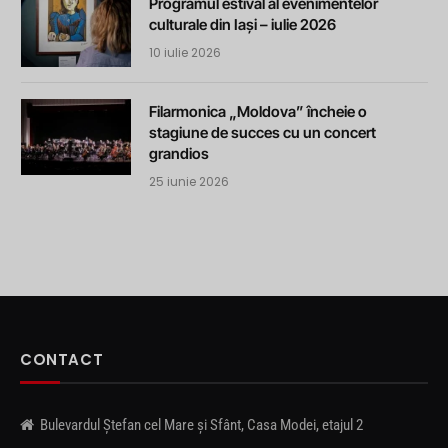
Programul estival al evenimentelor
culturale din Iași – iulie 2026
10 iulie 2026
Filarmonica „Moldova” încheie o
stagiune de succes cu un concert
grandios
25 iunie 2026
CONTACT
Bulevardul Ștefan cel Mare și Sfânt, Casa Modei, etajul 2