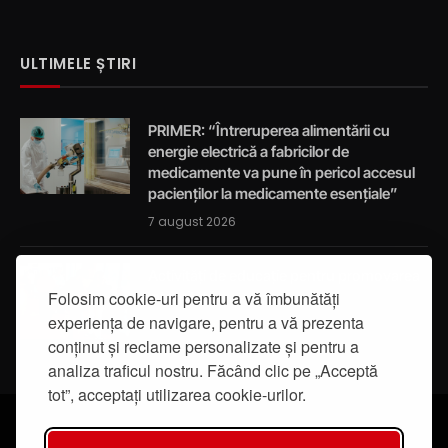
ULTIMELE ȘTIRI
PRIMER: “Întreruperea alimentării cu
energie electrică a fabricilor de
medicamente va pune în pericol accesul
pacienților la medicamente esențiale”
7 august 2026
Activități de educație pentru promovarea
integrității
Folosim cookie-uri pentru a vă îmbunătăți
experiența de navigare, pentru a vă prezenta
7 august 2026
conținut și reclame personalizate și pentru a
analiza traficul nostru. Făcând clic pe „Acceptă
tot”, acceptați utilizarea cookie-urilor.