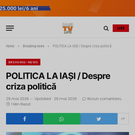
LIVE
»
»
Home
Breaking-news
POLITICA LA IAȘI / Despre criza politică
BREAKING-NEWS
POLITICA LA IAȘI / Despre
criza politică
29 mai 2026
Updated:
29 mai 2026
Niciun comentariu
1 Min Read