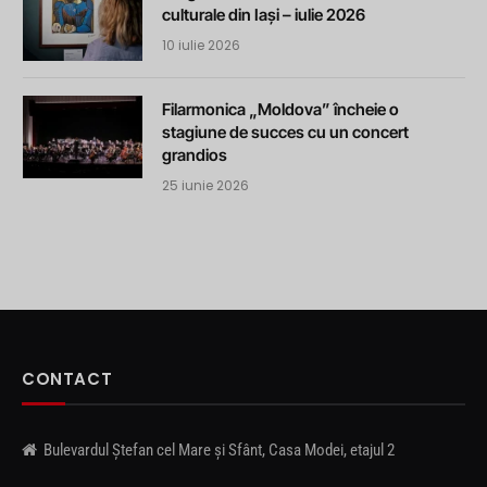
culturale din Iași – iulie 2026
10 iulie 2026
Filarmonica „Moldova” încheie o
stagiune de succes cu un concert
grandios
25 iunie 2026
CONTACT
Bulevardul Ștefan cel Mare și Sfânt, Casa Modei, etajul 2