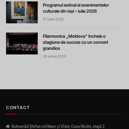
Programul estival al evenimentelor
culturale din Iași – iulie 2026
10 iulie 2026
Filarmonica „Moldova” încheie o
stagiune de succes cu un concert
grandios
25 iunie 2026
CONTACT
Bulevardul Ștefan cel Mare și Sfânt, Casa Modei, etajul 2