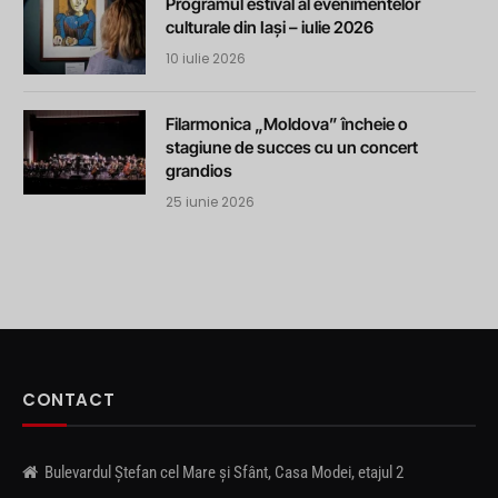
Programul estival al evenimentelor
culturale din Iași – iulie 2026
10 iulie 2026
Filarmonica „Moldova” încheie o
stagiune de succes cu un concert
grandios
25 iunie 2026
CONTACT
Bulevardul Ștefan cel Mare și Sfânt, Casa Modei, etajul 2