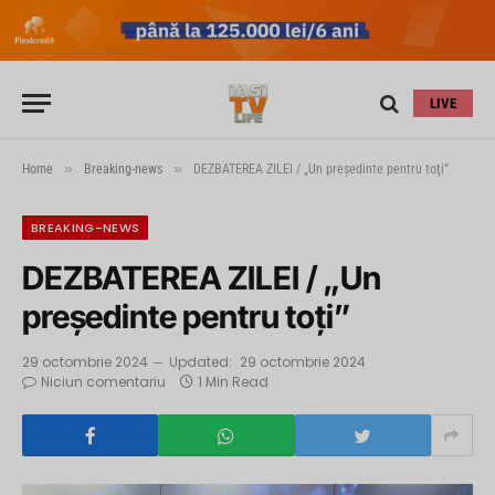
LIVE
»
»
Home
Breaking-news
DEZBATEREA ZILEI / „Un preşedinte pentru toţi”
BREAKING-NEWS
DEZBATEREA ZILEI / „Un
preşedinte pentru toţi”
29 octombrie 2024
Updated:
29 octombrie 2024
Niciun comentariu
1 Min Read