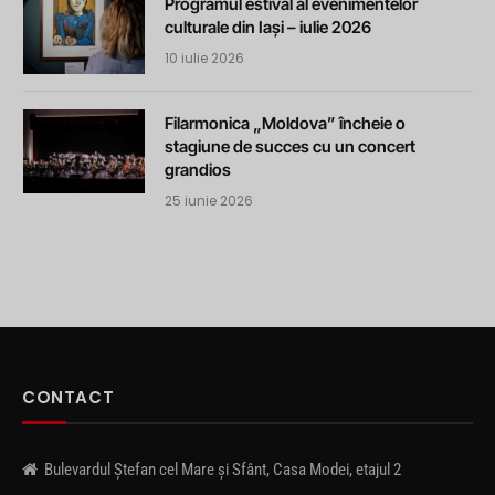
Programul estival al evenimentelor
culturale din Iași – iulie 2026
10 iulie 2026
Filarmonica „Moldova” încheie o
stagiune de succes cu un concert
grandios
25 iunie 2026
CONTACT
Bulevardul Ștefan cel Mare și Sfânt, Casa Modei, etajul 2