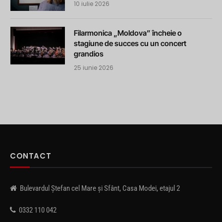
10 iulie 2026
Filarmonica „Moldova” încheie o
stagiune de succes cu un concert
grandios
25 iunie 2026
CONTACT
Bulevardul Ștefan cel Mare și Sfânt, Casa Modei, etajul 2
0332 110 042