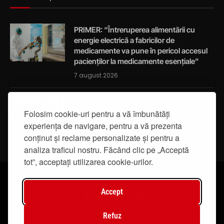
PRIMER: “Întreruperea alimentării cu
energie electrică a fabricilor de
medicamente va pune în pericol accesul
pacienților la medicamente esențiale”
7 august 2026
Activități de educație pentru promovarea
integrității
Folosim cookie-uri pentru a vă îmbunătăți
experiența de navigare, pentru a vă prezenta
7 august 2026
conținut și reclame personalizate și pentru a
analiza traficul nostru. Făcând clic pe „Acceptă
tot”, acceptați utilizarea cookie-urilor.
Accept
Facebook
Instagram
YouTube
Refuz